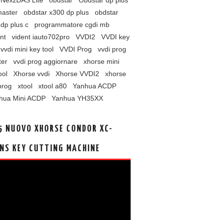
NexzDAS Lite
obdstar
Obdstar dp plus
master
obdstar x300 dp plus
obdstar
dp plus c
programmatore cgdi mb
nt
vident iauto702pro
VVDI2
VVDI key
vvdi mini key tool
VVDI Prog
vvdi prog
ter
vvdi prog aggiornare
xhorse mini
ool
Xhorse vvdi
Xhorse VVDI2
xhorse
prog
xtool
xtool a80
Yanhua ACDP
hua Mini ACDP
Yanhua YH35XX
5 NUOVO XHORSE CONDOR XC-
NS KEY CUTTING MACHINE