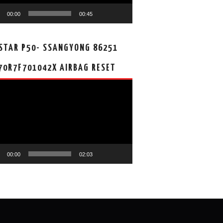
00:00
00:45
STAR P50- SSANGYONG 86251
70R7F701042X AIRBAG RESET
00:00
02:03