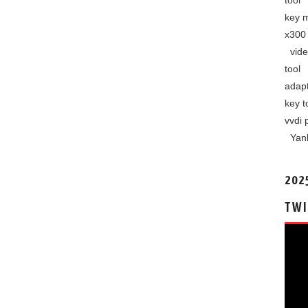
tool
key 
x300 
vide
tool
adap
key t
vvdi 
Yan
202
TWI
视
频
播
放
器