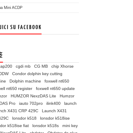
ua Mini ACDP
UICI SU FACEBOOK
签
l ap200
cgdi mb
CG MB
chip Xhorse
60DW
Condor dolphin key cutting
ine
Dolphin machine
foxwell nt650
ell nt650 register
foxwell nt650 update
zor
HUMZOR NexzDAS Lite
Humzor
DAS Pro
iauto 702pro
ilink400
launch
nch X431 CRP 429C
Launch X431
429C
lonsdor k518
lonsdor k518ise
dor k518ise fiat
lonsdor k518s
mini key