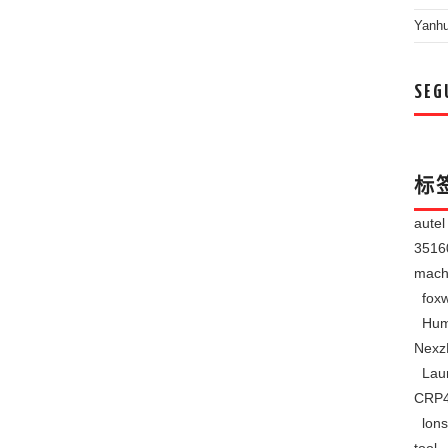
Yanh
SEG
标
aute
351
mach
foxw
Hum
Nexz
Lau
CRP
lons