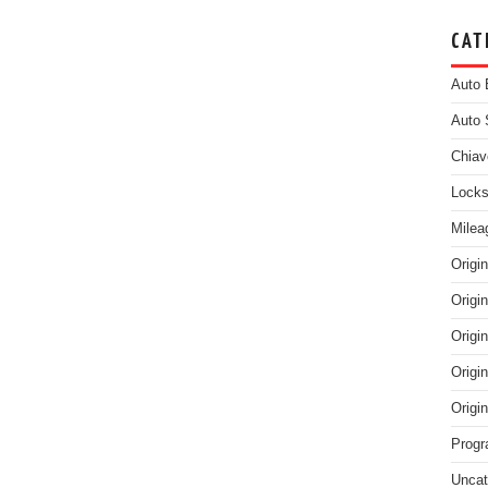
CAT
Auto 
Auto 
Chiav
Locks
Milea
Origi
Origi
Origi
Origi
Origi
Progr
Uncat