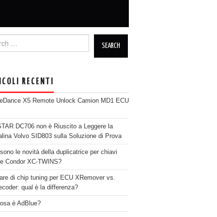
h for:
ICOLI RECENTI
neDance X5 Remote Unlock Camion MD1 ECU
AR DC706 non è Riuscito a Leggere la
alina Volvo SID803 sulla Soluzione di Prova
sono le novità della duplicatrice per chiavi
se Condor XC-TWINS?
are di chip tuning per ECU XRemover vs.
coder: qual è la differenza?
osa è AdBlue?