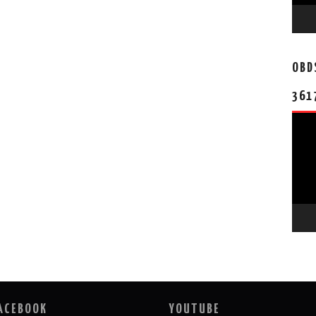
OBD
361
视
频
播
放
器
ACEBOOK
YOUTUBE