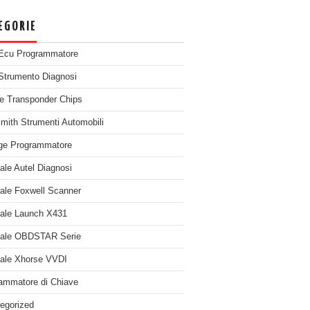
EGORIE
Ecu Programmatore
Strumento Diagnosi
e Transponder Chips
mith Strumenti Automobili
ge Programmatore
nale Autel Diagnosi
nale Foxwell Scanner
nale Launch X431
nale OBDSTAR Serie
nale Xhorse VVDI
ammatore di Chiave
egorized