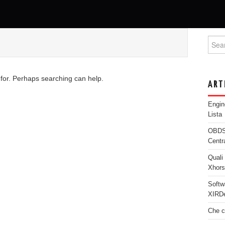
Searc
 for. Perhaps searching can help.
ART
Engi
Lista
OBDST
Centr
Quali 
Xhor
Softw
XIRDe
Che c