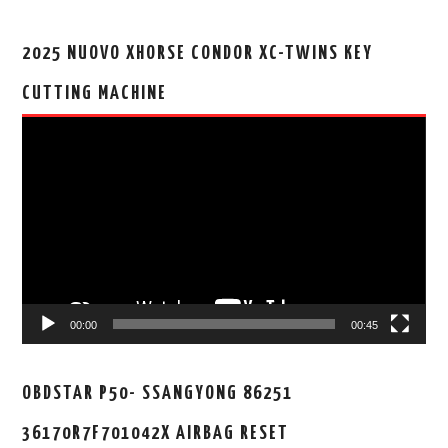
2025 NUOVO XHORSE CONDOR XC-TWINS KEY
CUTTING MACHINE
视
频
播
放
器
00:00
00:45
OBDSTAR P50- SSANGYONG 86251
36170R7F701042X AIRBAG RESET