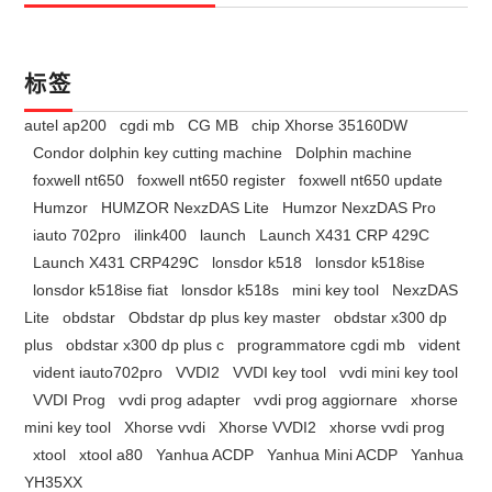
标签
autel ap200
cgdi mb
CG MB
chip Xhorse 35160DW
Condor dolphin key cutting machine
Dolphin machine
foxwell nt650
foxwell nt650 register
foxwell nt650 update
Humzor
HUMZOR NexzDAS Lite
Humzor NexzDAS Pro
iauto 702pro
ilink400
launch
Launch X431 CRP 429C
Launch X431 CRP429C
lonsdor k518
lonsdor k518ise
lonsdor k518ise fiat
lonsdor k518s
mini key tool
NexzDAS
Lite
obdstar
Obdstar dp plus key master
obdstar x300 dp
plus
obdstar x300 dp plus c
programmatore cgdi mb
vident
vident iauto702pro
VVDI2
VVDI key tool
vvdi mini key tool
VVDI Prog
vvdi prog adapter
vvdi prog aggiornare
xhorse
mini key tool
Xhorse vvdi
Xhorse VVDI2
xhorse vvdi prog
xtool
xtool a80
Yanhua ACDP
Yanhua Mini ACDP
Yanhua
YH35XX