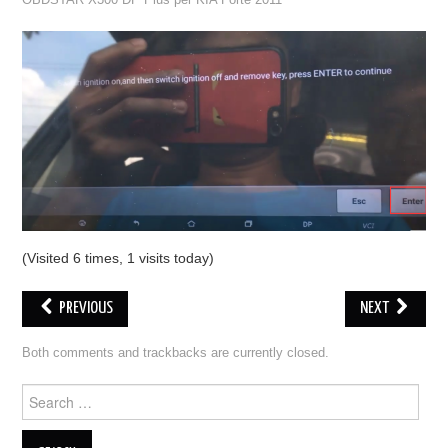
OBDSTAR X300 DP Plus per KIA Forte 2011
ECU PROGRAMMATORE
KEY CUTTING MACHINE
ORIGINALE OBDSTAR
ALIENTECH KESS V3
XHORSE VVDI
(Visited 6 times, 1 visits today)
PREVIOUS
NEXT
Both comments and trackbacks are currently closed.
Search for: