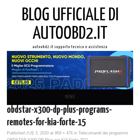
BLOG UFFICIALE DI
AUTOOBD2.IT
autoobd2.it supporto tecnico e assistenza
MENU
obdstar-x300-dp-plus-programs-
ORIGINALE LAUNCH X431
remotes-for-kia-forte-15
AUTEL IN ITALIANO
Published
六月 3, 2020
at
959 × 476
in
Telecomandi dei programmi