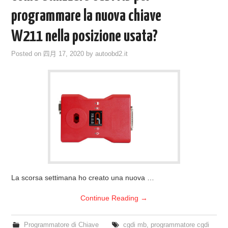
ECU PROGRAMMATORE
programmare la nuova chiave
W211 nella posizione usata?
KEY CUTTING MACHINE
Posted on
四月 17, 2020
by
autoobd2.it
ORIGINALE OBDSTAR
ALIENTECH KESS V3
XHORSE VVDI
La scorsa settimana ho creato una nuova …
Continue Reading
→
Programmatore di Chiave
cgdi mb
,
programmatore cgdi