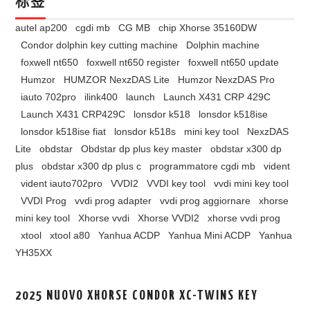
标签
autel ap200
cgdi mb
CG MB
chip Xhorse 35160DW
Condor dolphin key cutting machine
Dolphin machine
foxwell nt650
foxwell nt650 register
foxwell nt650 update
Humzor
HUMZOR NexzDAS Lite
Humzor NexzDAS Pro
iauto 702pro
ilink400
launch
Launch X431 CRP 429C
Launch X431 CRP429C
lonsdor k518
lonsdor k518ise
lonsdor k518ise fiat
lonsdor k518s
mini key tool
NexzDAS
Lite
obdstar
Obdstar dp plus key master
obdstar x300 dp
plus
obdstar x300 dp plus c
programmatore cgdi mb
vident
vident iauto702pro
VVDI2
VVDI key tool
vvdi mini key tool
VVDI Prog
vvdi prog adapter
vvdi prog aggiornare
xhorse
mini key tool
Xhorse vvdi
Xhorse VVDI2
xhorse vvdi prog
xtool
xtool a80
Yanhua ACDP
Yanhua Mini ACDP
Yanhua
YH35XX
2025 NUOVO XHORSE CONDOR XC-TWINS KEY