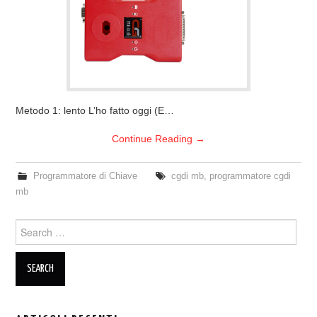
Metodo 1: lento L’ho fatto oggi (E…
Continue Reading
→
Programmatore di Chiave
cgdi mb
,
programmatore cgdi
mb
Search for: