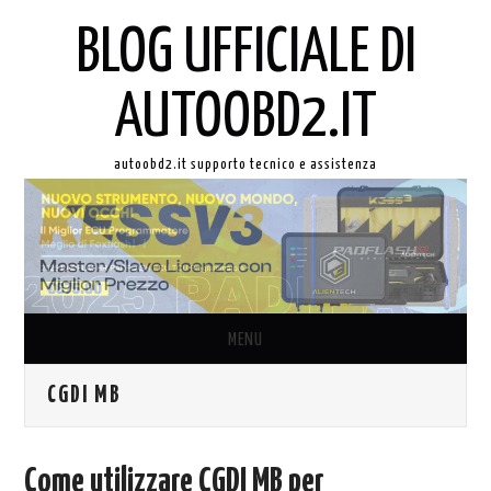
BLOG UFFICIALE DI
AUTOOBD2.IT
autoobd2.it supporto tecnico e assistenza
MENU
CGDI MB
ORIGINALE LAUNCH X431
AUTEL IN ITALIANO
Come utilizzare CGDI MB per