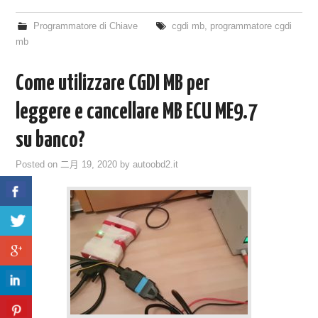
Programmatore di Chiave
cgdi mb
,
programmatore cgdi
mb
Come utilizzare CGDI MB per
leggere e cancellare MB ECU ME9.7
su banco?
Posted on
二月 19, 2020
by
autoobd2.it