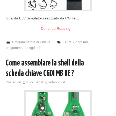
Guarda ELV Simulator realizzato da CG Te…
Continue Reading
→
Programmatore di Chiave
CG MB
,
cgdi mb
,
programmatore cgdi mb
Come assemblare la shell della
scheda chiave CGDI MB BE ?
Posted on
七月 27, 2019
by
autoobd2.it