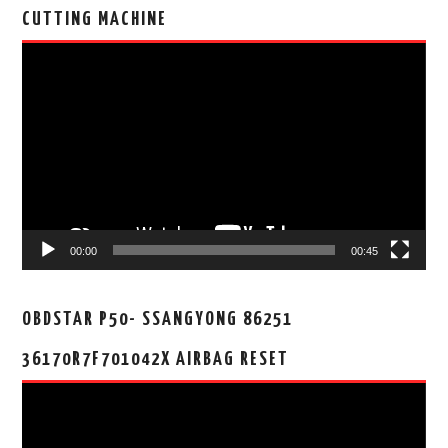
CUTTING MACHINE
视
频
播
放
器
00:00
00:45
OBDSTAR P50- SSANGYONG 86251
36170R7F701042X AIRBAG RESET
视
频
播