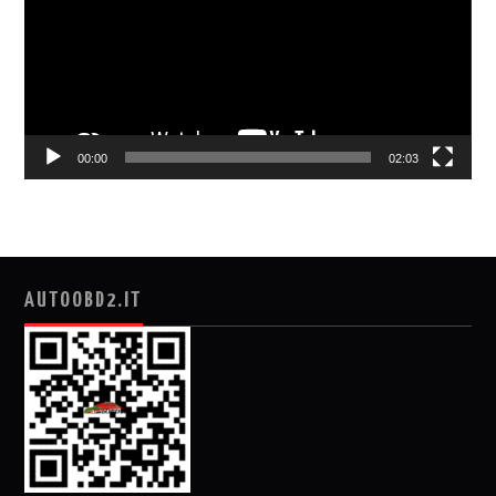
放
器
00:00
02:03
AUTOOBD2.IT