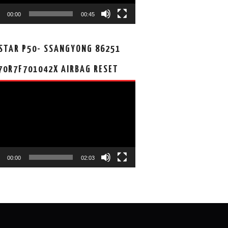
00:00
00:45
STAR P50- SSANGYONG 86251
70R7F701042X AIRBAG RESET
00:00
02:03