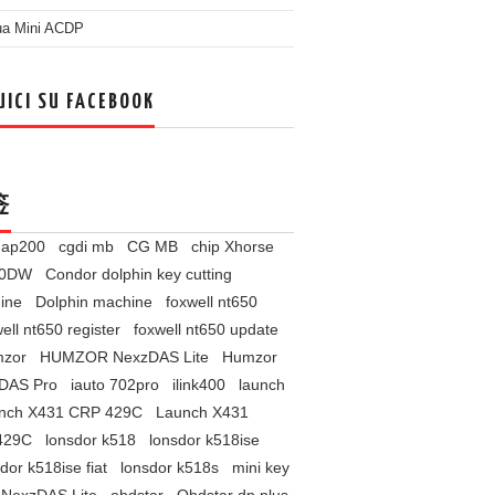
ua Mini ACDP
UICI SU FACEBOOK
签
l ap200
cgdi mb
CG MB
chip Xhorse
60DW
Condor dolphin key cutting
ine
Dolphin machine
foxwell nt650
ell nt650 register
foxwell nt650 update
zor
HUMZOR NexzDAS Lite
Humzor
DAS Pro
iauto 702pro
ilink400
launch
nch X431 CRP 429C
Launch X431
429C
lonsdor k518
lonsdor k518ise
dor k518ise fiat
lonsdor k518s
mini key