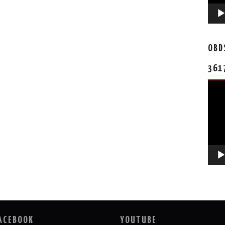
OBD
361
视
频
播
放
器
ACEBOOK
YOUTUBE