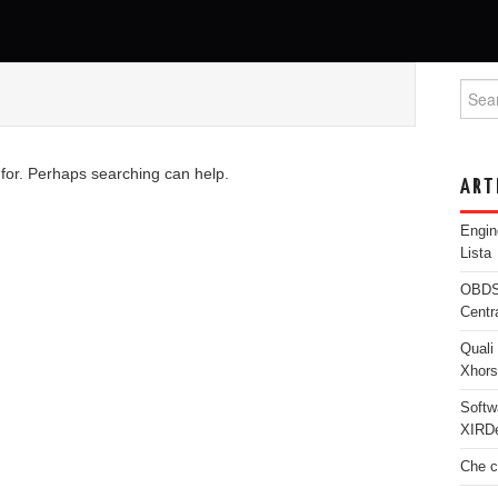
Searc
 for. Perhaps searching can help.
ART
Engi
Lista
OBDST
Centr
Quali 
Xhor
Softw
XIRDe
Che c