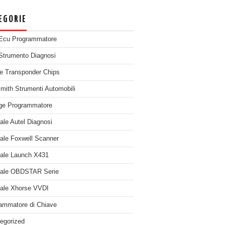
EGORIE
Ecu Programmatore
Strumento Diagnosi
e Transponder Chips
mith Strumenti Automobili
ge Programmatore
nale Autel Diagnosi
nale Foxwell Scanner
nale Launch X431
nale OBDSTAR Serie
nale Xhorse VVDI
ammatore di Chiave
egorized