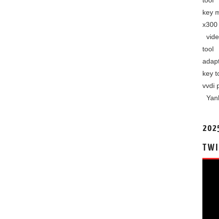
tool
key 
x300 
vide
tool
adap
key t
vvdi 
Yan
202
TWI
视
频
播
放
器