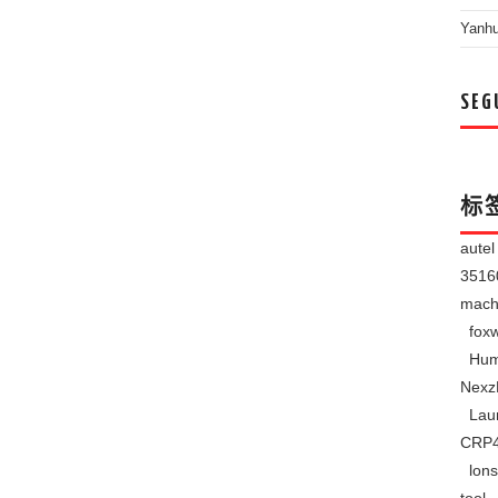
Yanh
SEG
标
aute
351
mach
foxw
Hum
Nexz
Lau
CRP
lons