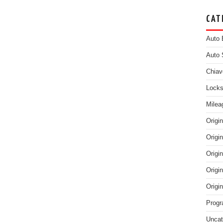
CAT
Auto 
Auto 
Chiav
Locks
Milea
Origi
Origi
Origi
Origi
Origi
Progr
Uncat