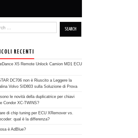
h for:
ICOLI RECENTI
neDance X5 Remote Unlock Camion MD1 ECU
AR DC706 non è Riuscito a Leggere la
alina Volvo SID803 sulla Soluzione di Prova
sono le novità della duplicatrice per chiavi
se Condor XC-TWINS?
are di chip tuning per ECU XRemover vs.
coder: qual è la differenza?
osa è AdBlue?