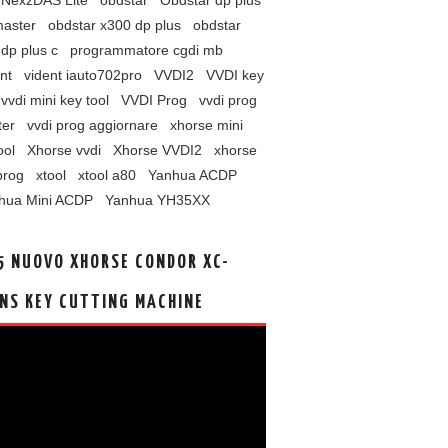
NexzDAS Lite
obdstar
Obdstar dp plus
master
obdstar x300 dp plus
obdstar
dp plus c
programmatore cgdi mb
nt
vident iauto702pro
VVDI2
VVDI key
vvdi mini key tool
VVDI Prog
vvdi prog
ter
vvdi prog aggiornare
xhorse mini
ool
Xhorse vvdi
Xhorse VVDI2
xhorse
prog
xtool
xtool a80
Yanhua ACDP
hua Mini ACDP
Yanhua YH35XX
5 NUOVO XHORSE CONDOR XC-
NS KEY CUTTING MACHINE