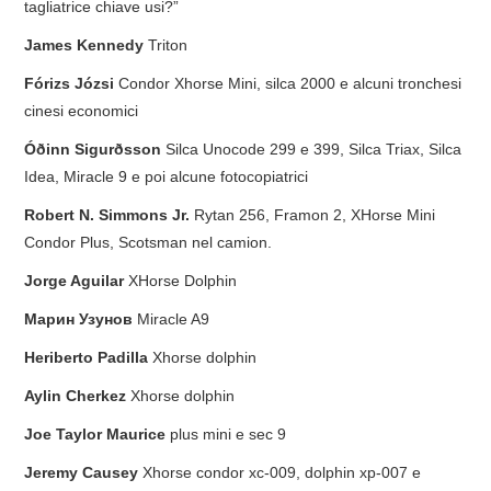
tagliatrice chiave usi?”
ECU PROGRAMMATORE
James Kennedy
Triton
KEY CUTTING MACHINE
Fórizs Józsi
Condor Xhorse Mini, silca 2000 e alcuni tronchesi
cinesi economici
ORIGINALE OBDSTAR
Óðinn Sigurðsson
Silca Unocode 299 e 399, Silca Triax, Silca
Idea, Miracle 9 e poi alcune fotocopiatrici
ALIENTECH KESS V3
Robert N. Simmons Jr.
Rytan 256, Framon 2, XHorse Mini
XHORSE VVDI
Condor Plus, Scotsman nel camion.
Jorge Aguilar
XHorse Dolphin
Марин Узунов
Miracle A9
Heriberto Padilla
Xhorse dolphin
Aylin Cherkez
Xhorse dolphin
Joe Taylor Maurice
plus mini e sec 9
Jeremy Causey
Xhorse condor xc-009, dolphin xp-007 e