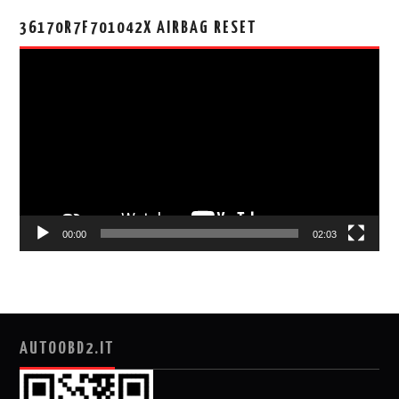
36170R7F701042X AIRBAG RESET
视
频
播
放
器
00:00
02:03
AUTOOBD2.IT