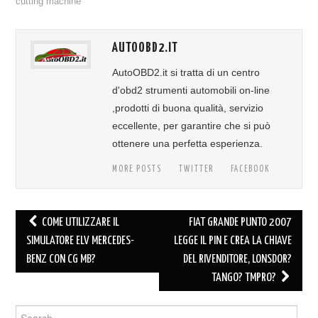
cutting machine
AUTOOBD2.IT
AutoOBD2.it si tratta di un centro
d'obd2 strumenti automobili on-line
,prodotti di buona qualità, servizio
eccellente, per garantire che si può
ottenere una perfetta esperienza.
MORE POSTS
TWITTER
FACEBOOK
COME UTILIZZARE IL
FIAT GRANDE PUNTO 2007
Post navigation
SIMULATORE ELV MERCEDES-
LEGGE IL PIN E CREA LA CHIAVE
BENZ CON CG MB?
DEL RIVENDITORE, LONSDOR?
TANGO? TMPRO?
Search for: