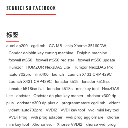
SEGUICI SU FACEBOOK
标签
autel ap200
cgdi mb
CG MB
chip Xhorse 35160DW
Condor dolphin key cutting machine
Dolphin machine
foxwell nt650
foxwell nt650 register
foxwell nt650 update
Humzor
HUMZOR NexzDAS Lite
Humzor NexzDAS Pro
iauto 702pro
ilink400
launch
Launch X431 CRP 429C
Launch X431 CRP429C
lonsdor k518
lonsdor k518ise
lonsdor k518ise fiat
lonsdor k518s
mini key tool
NexzDAS
Lite
obdstar
Obdstar dp plus key master
obdstar x300 dp
plus
obdstar x300 dp plus c
programmatore cgdi mb
vident
vident iauto702pro
VVDI2
VVDI key tool
vvdi mini key tool
VVDI Prog
vvdi prog adapter
vvdi prog aggiornare
xhorse
mini key tool
Xhorse vvdi
Xhorse VVDI2
xhorse vvdi prog