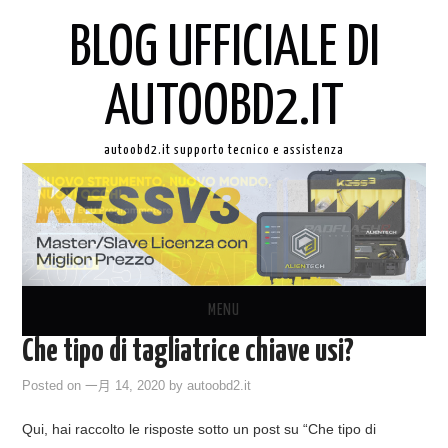
BLOG UFFICIALE DI
AUTOOBD2.IT
autoobd2.it supporto tecnico e assistenza
MENU
Che tipo di tagliatrice chiave usi?
ORIGINALE LAUNCH X431
Posted on
一月 14, 2020
by
autoobd2.it
AUTEL IN ITALIANO
Qui, hai raccolto le risposte sotto un post su “Che tipo di