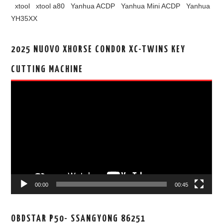
xtool
xtool a80
Yanhua ACDP
Yanhua Mini ACDP
Yanhua
YH35XX
2025 NUOVO XHORSE CONDOR XC-TWINS KEY
CUTTING MACHINE
视
频
播
放
器
00:00
00:45
OBDSTAR P50- SSANGYONG 86251