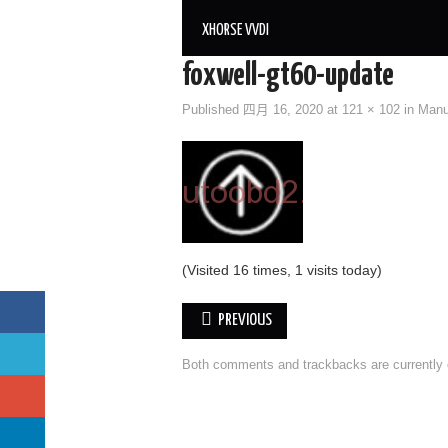
XHORSE VVDI
foxwell-gt60-update
Published
四月 16, 2020
at
121 × 102
in
Manu
(Visited 16 times, 1 visits today)
PREVIOUS
Both comments and trackbacks are currently 