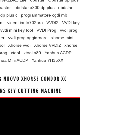
NexzDAS Lite
obdstar
Obdstar dp plus
master
obdstar x300 dp plus
obdstar
dp plus c
programmatore cgdi mb
nt
vident iauto702pro
VVDI2
VVDI key
vvdi mini key tool
VVDI Prog
vvdi prog
ter
vvdi prog aggiornare
xhorse mini
ool
Xhorse vvdi
Xhorse VVDI2
xhorse
prog
xtool
xtool a80
Yanhua ACDP
hua Mini ACDP
Yanhua YH35XX
5 NUOVO XHORSE CONDOR XC-
NS KEY CUTTING MACHINE