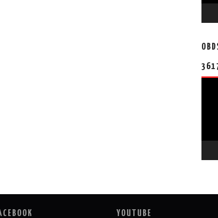
OBD
361
视
频
播
放
器
ACEBOOK
YOUTUBE