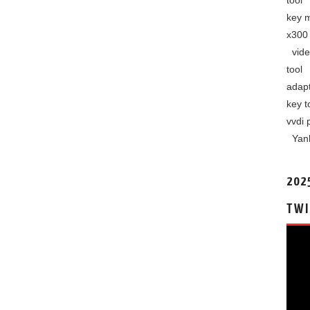
tool
key 
x300 
vide
tool
adap
key t
vvdi 
Yan
202
TWI
视
频
播
放
器