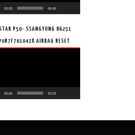
00:00
00:45
STAR P50- SSANGYONG 86251
70R7F701042X AIRBAG RESET
00:00
02:03