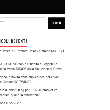
h for:
ICOLI RECENTI
neDance X5 Remote Unlock Camion MD1 ECU
AR DC706 non è Riuscito a Leggere la
alina Volvo SID803 sulla Soluzione di Prova
sono le novità della duplicatrice per chiavi
se Condor XC-TWINS?
are di chip tuning per ECU XRemover vs.
coder: qual è la differenza?
osa è AdBlue?