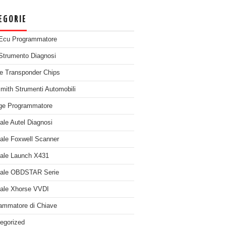
EGORIE
Ecu Programmatore
Strumento Diagnosi
e Transponder Chips
mith Strumenti Automobili
ge Programmatore
nale Autel Diagnosi
nale Foxwell Scanner
nale Launch X431
nale OBDSTAR Serie
nale Xhorse VVDI
ammatore di Chiave
egorized