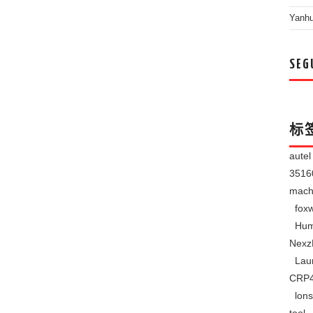
Yanh
SEG
标
aute
351
mach
foxw
Hum
Nexz
Lau
CRP
lons