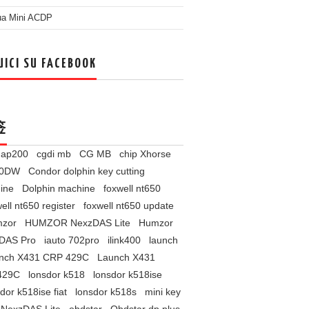
ua Mini ACDP
UICI SU FACEBOOK
签
l ap200
cgdi mb
CG MB
chip Xhorse
60DW
Condor dolphin key cutting
ine
Dolphin machine
foxwell nt650
ell nt650 register
foxwell nt650 update
zor
HUMZOR NexzDAS Lite
Humzor
DAS Pro
iauto 702pro
ilink400
launch
nch X431 CRP 429C
Launch X431
429C
lonsdor k518
lonsdor k518ise
dor k518ise fiat
lonsdor k518s
mini key