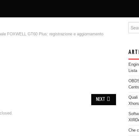
Searc
ale FOXWELL GT60 Plus: registrazione e aggiornamento
ART
Engi
Lista
OBDST
Centr
Quali 
NEXT
Xhor
closed.
Softw
XIRDe
Che c