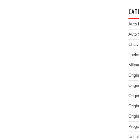
CAT
Auto 
Auto 
Chiav
Locks
Milea
Origi
Origi
Origi
Origi
Origi
Progr
Uncat