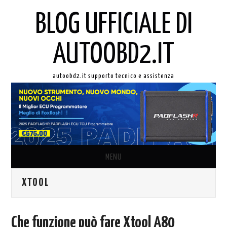
BLOG UFFICIALE DI
AUTOOBD2.IT
autoobd2.it supporto tecnico e assistenza
MENU
XTOOL
ORIGINALE LAUNCH X431
AUTEL IN ITALIANO
Che funzione può fare Xtool A80