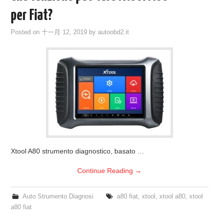
ECU PROGRAMMATORE
per Fiat?
KEY CUTTING MACHINE
Posted on
十一月 12, 2019
by
autoobd2.it
ORIGINALE OBDSTAR
ALIENTECH KESS V3
XHORSE VVDI
Xtool A80 strumento diagnostico, basato …
Continue Reading
→
Auto Strumento Diagnosi
a80 fiat
,
xtool
,
xtool a80
,
xtool
a80 fiat