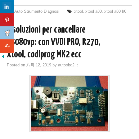
Auto Strumento Diagnosi
xtool
,
xtool a80
,
xtool a80 h6
5 soluzioni per cancellare
35080vp: con VVDI PRO, R270,
Xtool, codiprog MK2 ecc
Posted on
八月 12, 2019
by
autoobd2.it