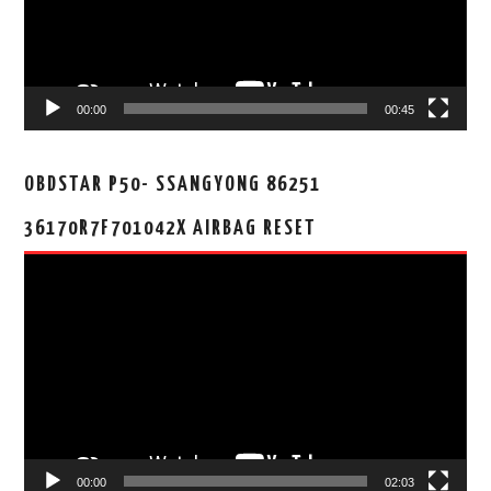
00:00
00:45
OBDSTAR P50- SSANGYONG 86251
36170R7F701042X AIRBAG RESET
视
频
播
放
器
00:00
02:03