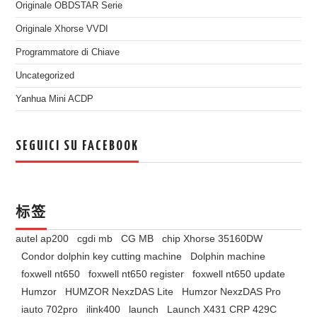
Originale OBDSTAR Serie
Originale Xhorse VVDI
Programmatore di Chiave
Uncategorized
Yanhua Mini ACDP
SEGUICI SU FACEBOOK
标签
autel ap200
cgdi mb
CG MB
chip Xhorse 35160DW
Condor dolphin key cutting machine
Dolphin machine
foxwell nt650
foxwell nt650 register
foxwell nt650 update
Humzor
HUMZOR NexzDAS Lite
Humzor NexzDAS Pro
iauto 702pro
ilink400
launch
Launch X431 CRP 429C