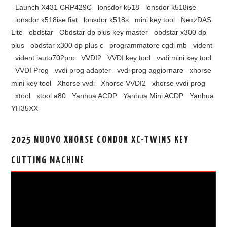
Launch X431 CRP429C
lonsdor k518
lonsdor k518ise
lonsdor k518ise fiat
lonsdor k518s
mini key tool
NexzDAS
Lite
obdstar
Obdstar dp plus key master
obdstar x300 dp
plus
obdstar x300 dp plus c
programmatore cgdi mb
vident
vident iauto702pro
VVDI2
VVDI key tool
vvdi mini key tool
VVDI Prog
vvdi prog adapter
vvdi prog aggiornare
xhorse
mini key tool
Xhorse vvdi
Xhorse VVDI2
xhorse vvdi prog
xtool
xtool a80
Yanhua ACDP
Yanhua Mini ACDP
Yanhua
YH35XX
2025 NUOVO XHORSE CONDOR XC-TWINS KEY
CUTTING MACHINE
视
频
播
放
器