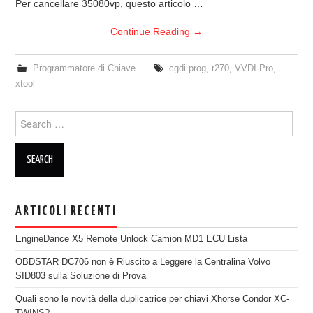
Per cancellare 35080vp, questo articolo …
Continue Reading
→
Programmatore di Chiave
cgdi prog
,
r270
,
VVDI Pro
,
xtool
Search for:
ARTICOLI RECENTI
EngineDance X5 Remote Unlock Camion MD1 ECU Lista
OBDSTAR DC706 non è Riuscito a Leggere la Centralina Volvo
SID803 sulla Soluzione di Prova
Quali sono le novità della duplicatrice per chiavi Xhorse Condor XC-