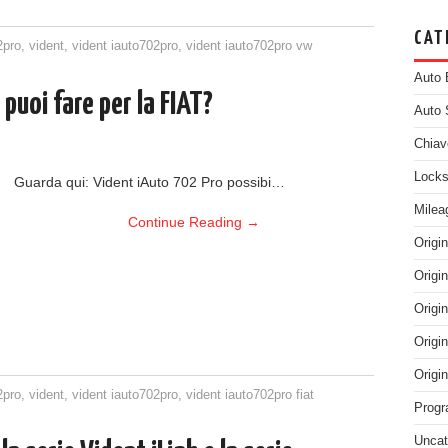
CAT
2pro
,
vident
,
vident iauto702pro
,
vident iauto702pro vw
Auto 
puoi fare per la FIAT?
Auto 
Chiav
Locks
Guarda qui: Vident iAuto 702 Pro possibi…
Milea
Continue Reading
→
Origi
Origi
Origi
Origi
Origi
2pro
,
vident
,
vident iauto702pro
,
vident iauto702pro fiat
Progr
Uncat