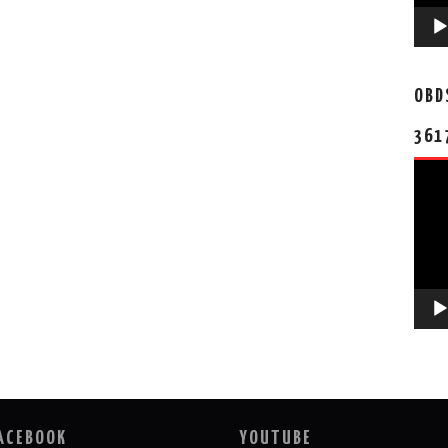
OBD
361
视
频
播
放
器
ACEBOOK
YOUTUBE