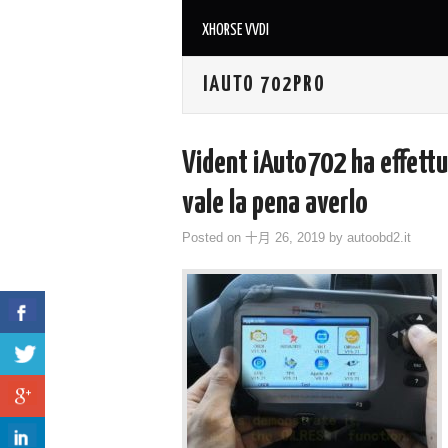
XHORSE VVDI
IAUTO 702PRO
Vident iAuto702 ha effettua
vale la pena averlo
Posted on
十月 26, 2019
by
autoobd2.it