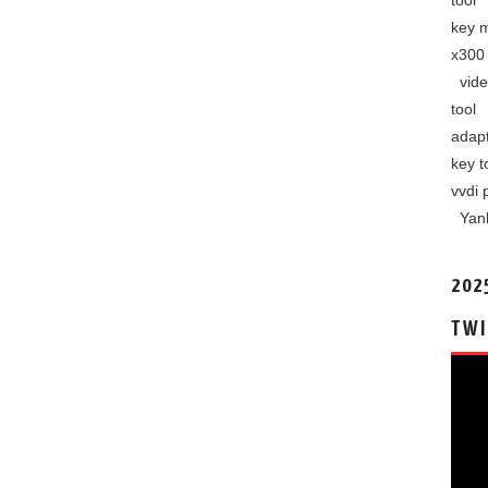
tool
key 
x300 
vide
tool
adap
key t
vvdi 
Yan
202
TWI
视
频
播
放
器