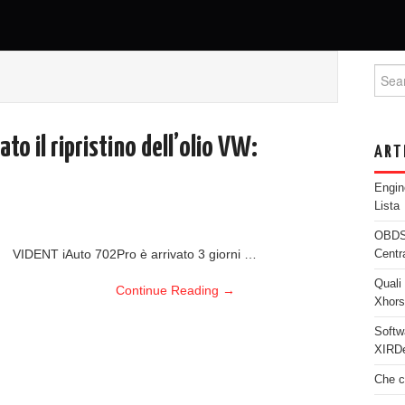
Searc
to il ripristino dell’olio VW:
ART
Engi
Lista
OBDST
VIDENT iAuto 702Pro è arrivato 3 giorni …
Centr
Quali 
Continue Reading
→
Xhor
Softw
XIRDe
Che c