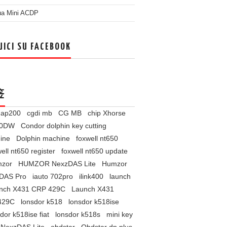
ua Mini ACDP
UICI SU FACEBOOK
签
l ap200
cgdi mb
CG MB
chip Xhorse
60DW
Condor dolphin key cutting
ine
Dolphin machine
foxwell nt650
ell nt650 register
foxwell nt650 update
zor
HUMZOR NexzDAS Lite
Humzor
DAS Pro
iauto 702pro
ilink400
launch
nch X431 CRP 429C
Launch X431
429C
lonsdor k518
lonsdor k518ise
dor k518ise fiat
lonsdor k518s
mini key