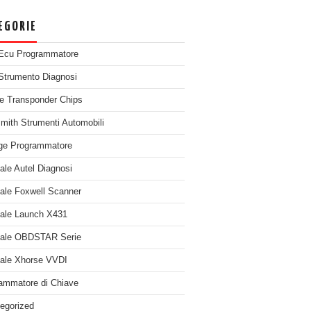
EGORIE
Ecu Programmatore
Strumento Diagnosi
e Transponder Chips
mith Strumenti Automobili
ge Programmatore
nale Autel Diagnosi
nale Foxwell Scanner
nale Launch X431
nale OBDSTAR Serie
nale Xhorse VVDI
ammatore di Chiave
egorized