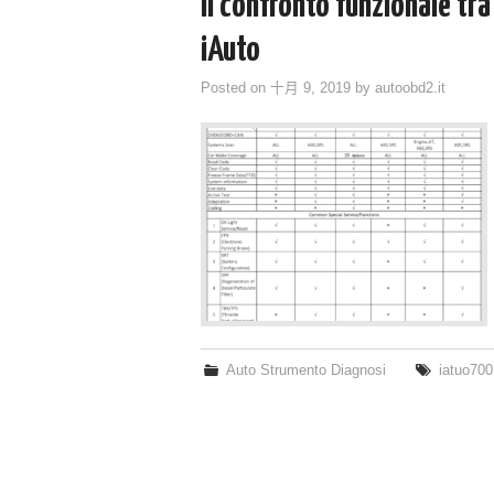
Il confronto funzionale tra 
iAuto
Posted on
十月 9, 2019
by
autoobd2.it
Auto Strumento Diagnosi
iatuo700