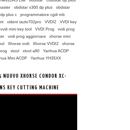
NexzDAS Lite
obdstar
Obdstar dp plus
master
obdstar x300 dp plus
obdstar
dp plus c
programmatore cgdi mb
nt
vident iauto702pro
VVDI2
VVDI key
vvdi mini key tool
VVDI Prog
vvdi prog
ter
vvdi prog aggiornare
xhorse mini
ool
Xhorse vvdi
Xhorse VVDI2
xhorse
prog
xtool
xtool a80
Yanhua ACDP
hua Mini ACDP
Yanhua YH35XX
5 NUOVO XHORSE CONDOR XC-
NS KEY CUTTING MACHINE