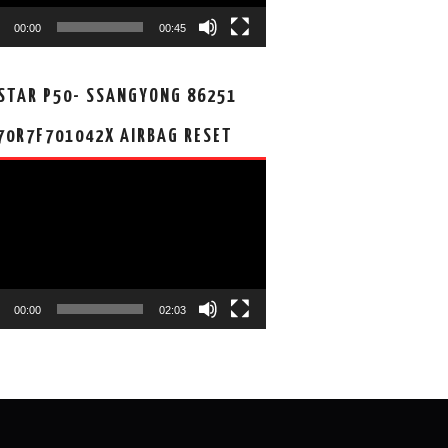
00:00
00:45
STAR P50- SSANGYONG 86251
70R7F701042X AIRBAG RESET
00:00
02:03