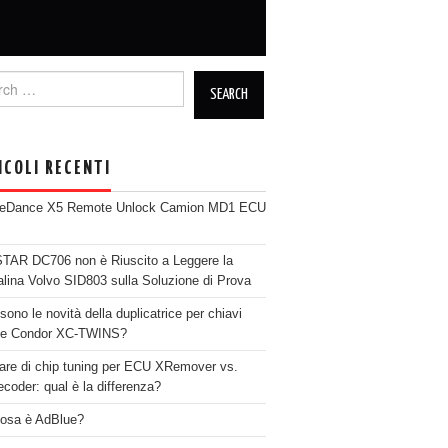
h for:
ICOLI RECENTI
neDance X5 Remote Unlock Camion MD1 ECU
AR DC706 non è Riuscito a Leggere la
alina Volvo SID803 sulla Soluzione di Prova
sono le novità della duplicatrice per chiavi
se Condor XC-TWINS?
are di chip tuning per ECU XRemover vs.
coder: qual è la differenza?
osa è AdBlue?