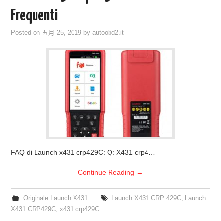
ECU PROGRAMMATORE
Frequenti
KEY CUTTING MACHINE
Posted on
五月 25, 2019
by
autoobd2.it
ORIGINALE OBDSTAR
ALIENTECH KESS V3
XHORSE VVDI
FAQ di Launch x431 crp429C: Q: X431 crp4…
Continue Reading
→
Originale Launch X431
Launch X431 CRP 429C
,
Launch
X431 CRP429C
,
x431 crp429C