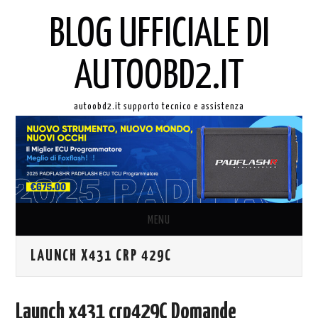
BLOG UFFICIALE DI
AUTOOBD2.IT
autoobd2.it supporto tecnico e assistenza
MENU
LAUNCH X431 CRP 429C
ORIGINALE LAUNCH X431
AUTEL IN ITALIANO
Launch x431 crp429C Domande