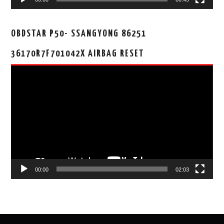
OBDSTAR P50- SSANGYONG 86251
36170R7F701042X AIRBAG RESET
视
频
播
放
器
00:00
02:03