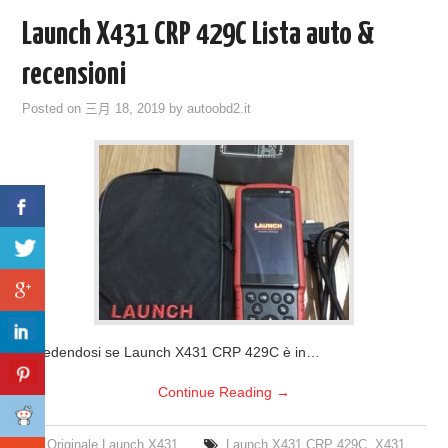
Launch X431 CRP 429C Lista auto &
recensioni
Posted on
三月 18, 2019
by
autoobd2.it
Chiedendosi se Launch X431 CRP 429C è in…
Continue Reading
→
Originale Launch X431
Launch X431 CRP 429C
,
X431