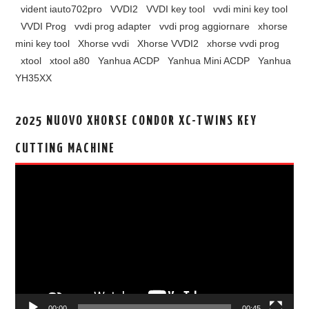
vident iauto702pro
VVDI2
VVDI key tool
vvdi mini key tool
VVDI Prog
vvdi prog adapter
vvdi prog aggiornare
xhorse
mini key tool
Xhorse vvdi
Xhorse VVDI2
xhorse vvdi prog
xtool
xtool a80
Yanhua ACDP
Yanhua Mini ACDP
Yanhua
YH35XX
2025 NUOVO XHORSE CONDOR XC-TWINS KEY
CUTTING MACHINE
视
频
播
放
器
00:00
00:45