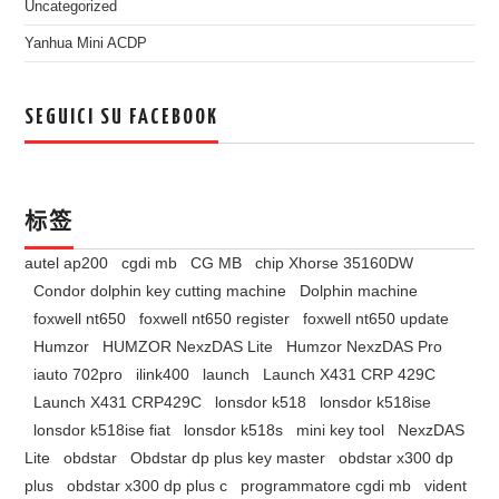
Uncategorized
Yanhua Mini ACDP
SEGUICI SU FACEBOOK
标签
autel ap200
cgdi mb
CG MB
chip Xhorse 35160DW
Condor dolphin key cutting machine
Dolphin machine
foxwell nt650
foxwell nt650 register
foxwell nt650 update
Humzor
HUMZOR NexzDAS Lite
Humzor NexzDAS Pro
iauto 702pro
ilink400
launch
Launch X431 CRP 429C
Launch X431 CRP429C
lonsdor k518
lonsdor k518ise
lonsdor k518ise fiat
lonsdor k518s
mini key tool
NexzDAS
Lite
obdstar
Obdstar dp plus key master
obdstar x300 dp
plus
obdstar x300 dp plus c
programmatore cgdi mb
vident