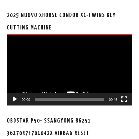
2025 NUOVO XHORSE CONDOR XC-TWINS KEY
CUTTING MACHINE
视
频
播
放
器
00:00
00:45
OBDSTAR P50- SSANGYONG 86251
36170R7F701042X AIRBAG RESET