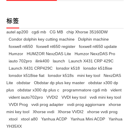
标签
autel ap200
cgdi mb
CG MB
chip Xhorse 35160DW
Condor dolphin key cutting machine
Dolphin machine
foxwell nt650
foxwell nt650 register
foxwell nt650 update
Humzor
HUMZOR NexzDAS Lite
Humzor NexzDAS Pro
iauto 702pro
ilink400
launch
Launch X431 CRP 429C
Launch X431 CRP429C
lonsdor k518
lonsdor k518ise
lonsdor k518ise fiat
lonsdor k518s
mini key tool
NexzDAS
Lite
obdstar
Obdstar dp plus key master
obdstar x300 dp
plus
obdstar x300 dp plus c
programmatore cgdi mb
vident
vident iauto702pro
VVDI2
VVDI key tool
vvdi mini key tool
VVDI Prog
vvdi prog adapter
vvdi prog aggiornare
xhorse
mini key tool
Xhorse vvdi
Xhorse VVDI2
xhorse vvdi prog
xtool
xtool a80
Yanhua ACDP
Yanhua Mini ACDP
Yanhua
YH35XX