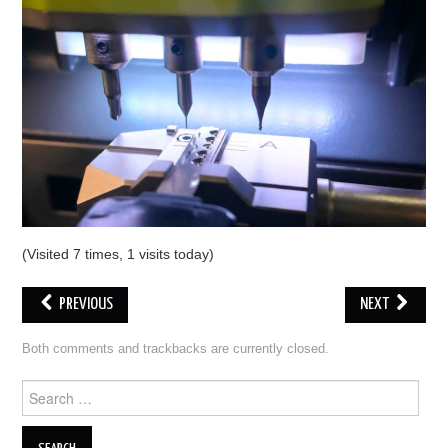
ECU PROGRAMMATORE
KEY CUTTING MACHINE
ORIGINALE OBDSTAR
ALIENTECH KESS V3
XHORSE VVDI
(Visited 7 times, 1 visits today)
PREVIOUS
NEXT
Both comments and trackbacks are currently closed.
Search for: