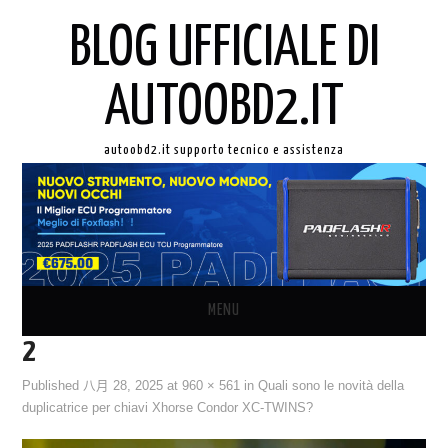
BLOG UFFICIALE DI
AUTOOBD2.IT
autoobd2.it supporto tecnico e assistenza
MENU
2
ORIGINALE LAUNCH X431
Published
八月 28, 2025
at
960 × 561
in
Quali sono le novità della
duplicatrice per chiavi Xhorse Condor XC-TWINS?
AUTEL IN ITALIANO