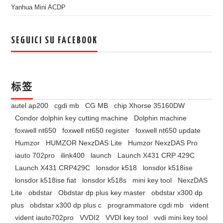
Yanhua Mini ACDP
SEGUICI SU FACEBOOK
标签
autel ap200
cgdi mb
CG MB
chip Xhorse 35160DW
Condor dolphin key cutting machine
Dolphin machine
foxwell nt650
foxwell nt650 register
foxwell nt650 update
Humzor
HUMZOR NexzDAS Lite
Humzor NexzDAS Pro
iauto 702pro
ilink400
launch
Launch X431 CRP 429C
Launch X431 CRP429C
lonsdor k518
lonsdor k518ise
lonsdor k518ise fiat
lonsdor k518s
mini key tool
NexzDAS
Lite
obdstar
Obdstar dp plus key master
obdstar x300 dp
plus
obdstar x300 dp plus c
programmatore cgdi mb
vident
vident iauto702pro
VVDI2
VVDI key tool
vvdi mini key tool