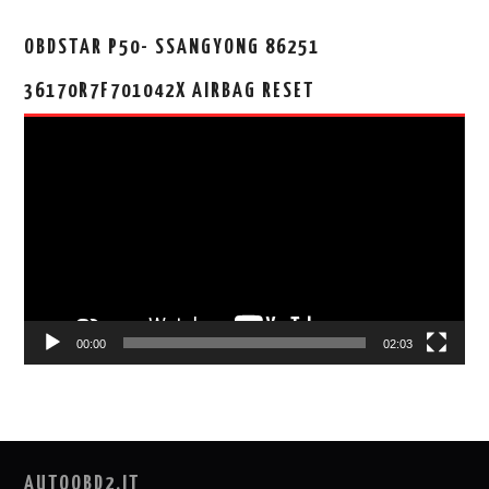
OBDSTAR P50- SSANGYONG 86251
36170R7F701042X AIRBAG RESET
视
频
播
放
器
00:00
02:03
AUTOOBD2.IT