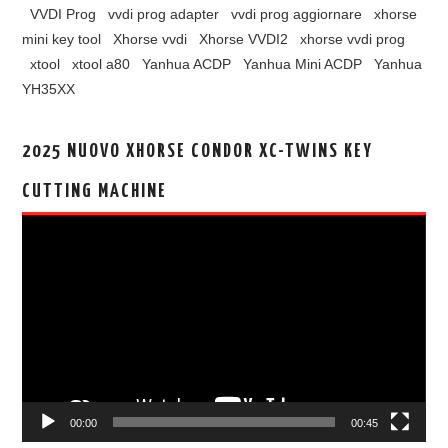
VVDI Prog
vvdi prog adapter
vvdi prog aggiornare
xhorse
mini key tool
Xhorse vvdi
Xhorse VVDI2
xhorse vvdi prog
xtool
xtool a80
Yanhua ACDP
Yanhua Mini ACDP
Yanhua
YH35XX
2025 NUOVO XHORSE CONDOR XC-TWINS KEY
CUTTING MACHINE
视
频
播
放
器
00:00
00:45