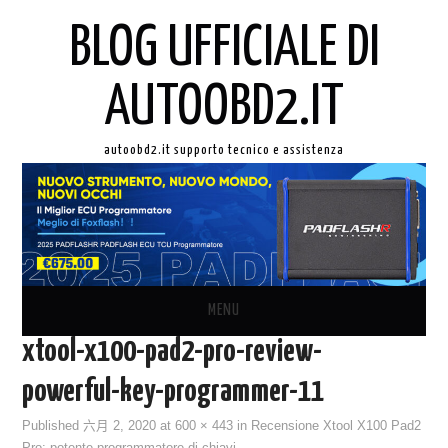
BLOG UFFICIALE DI
AUTOOBD2.IT
autoobd2.it supporto tecnico e assistenza
MENU
xtool-x100-pad2-pro-review-
ORIGINALE LAUNCH X431
powerful-key-programmer-11
AUTEL IN ITALIANO
Published
六月 2, 2020
at
600 × 443
in
Recensione Xtool X100 Pad2