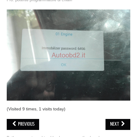
Pro: potente programmatore di chiavi
ECU PROGRAMMATORE
KEY CUTTING MACHINE
ORIGINALE OBDSTAR
ALIENTECH KESS V3
XHORSE VVDI
(Visited 9 times, 1 visits today)
PREVIOUS
NEXT