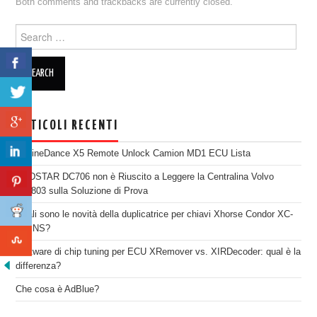
Both comments and trackbacks are currently closed.
Search for:
ARTICOLI RECENTI
EngineDance X5 Remote Unlock Camion MD1 ECU Lista
OBDSTAR DC706 non è Riuscito a Leggere la Centralina Volvo
SID803 sulla Soluzione di Prova
Quali sono le novità della duplicatrice per chiavi Xhorse Condor XC-
TWINS?
Software di chip tuning per ECU XRemover vs. XIRDecoder: qual è la
differenza?
Che cosa è AdBlue?