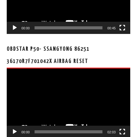
00:00
00:45
OBDSTAR P50- SSANGYONG 86251
36170R7F701042X AIRBAG RESET
视
频
播
放
器
00:00
02:03