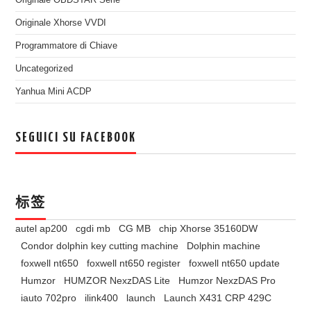
Originale OBDSTAR Serie
Originale Xhorse VVDI
Programmatore di Chiave
Uncategorized
Yanhua Mini ACDP
SEGUICI SU FACEBOOK
标签
autel ap200
cgdi mb
CG MB
chip Xhorse 35160DW
Condor dolphin key cutting machine
Dolphin machine
foxwell nt650
foxwell nt650 register
foxwell nt650 update
Humzor
HUMZOR NexzDAS Lite
Humzor NexzDAS Pro
iauto 702pro
ilink400
launch
Launch X431 CRP 429C