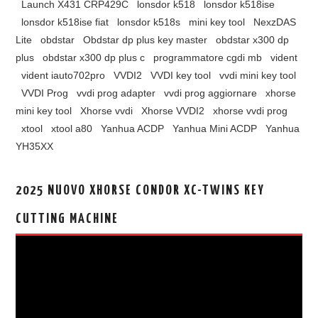
Launch X431 CRP429C
lonsdor k518
lonsdor k518ise
lonsdor k518ise fiat
lonsdor k518s
mini key tool
NexzDAS
Lite
obdstar
Obdstar dp plus key master
obdstar x300 dp
plus
obdstar x300 dp plus c
programmatore cgdi mb
vident
vident iauto702pro
VVDI2
VVDI key tool
vvdi mini key tool
VVDI Prog
vvdi prog adapter
vvdi prog aggiornare
xhorse
mini key tool
Xhorse vvdi
Xhorse VVDI2
xhorse vvdi prog
xtool
xtool a80
Yanhua ACDP
Yanhua Mini ACDP
Yanhua
YH35XX
2025 NUOVO XHORSE CONDOR XC-TWINS KEY
CUTTING MACHINE
视
频
播
放
器