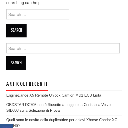
searching can help.
ECU PROGRAMMATORE
Search for:
KEY CUTTING MACHINE
ORIGINALE OBDSTAR
Search for:
ALIENTECH KESS V3
XHORSE VVDI
ARTICOLI RECENTI
EngineDance X5 Remote Unlock Camion MD1 ECU Lista
OBDSTAR DC706 non è Riuscito a Leggere la Centralina Volvo
SID803 sulla Soluzione di Prova
Quali sono le novità della duplicatrice per chiavi Xhorse Condor XC-
TWINS?