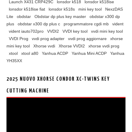
Launch X431 CRP429C
lonsdor k518
lonsdor k518ise
lonsdor k518ise fiat
lonsdor k518s
mini key tool
NexzDAS
Lite
obdstar
Obdstar dp plus key master
obdstar x300 dp
plus
obdstar x300 dp plus c
programmatore cgdi mb
vident
vident iauto702pro
VVDI2
VVDI key tool
vvdi mini key tool
VVDI Prog
vvdi prog adapter
vvdi prog aggiornare
xhorse
mini key tool
Xhorse vvdi
Xhorse VVDI2
xhorse vvdi prog
xtool
xtool a80
Yanhua ACDP
Yanhua Mini ACDP
Yanhua
YH35XX
2025 NUOVO XHORSE CONDOR XC-TWINS KEY
CUTTING MACHINE
视
频
播
放
器