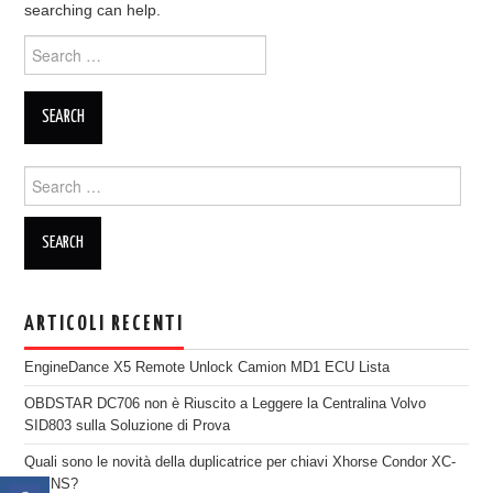
searching can help.
ECU PROGRAMMATORE
Search for:
KEY CUTTING MACHINE
ORIGINALE OBDSTAR
Search for:
ALIENTECH KESS V3
XHORSE VVDI
ARTICOLI RECENTI
EngineDance X5 Remote Unlock Camion MD1 ECU Lista
OBDSTAR DC706 non è Riuscito a Leggere la Centralina Volvo
SID803 sulla Soluzione di Prova
Quali sono le novità della duplicatrice per chiavi Xhorse Condor XC-
TWINS?