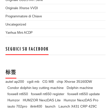
Originale OBDSTAR Serie
Originale Xhorse VVDI
Programmatore di Chiave
Uncategorized
Yanhua Mini ACDP
SEGUICI SU FACEBOOK
标签
autel ap200
cgdi mb
CG MB
chip Xhorse 35160DW
Condor dolphin key cutting machine
Dolphin machine
foxwell nt650
foxwell nt650 register
foxwell nt650 update
Humzor
HUMZOR NexzDAS Lite
Humzor NexzDAS Pro
iauto 702pro
ilink400
launch
Launch X431 CRP 429C