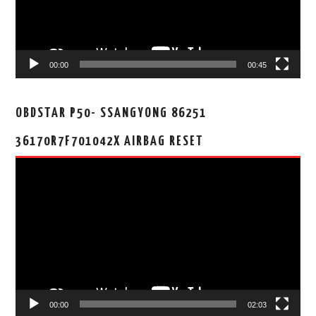
00:00
00:45
OBDSTAR P50- SSANGYONG 86251
36170R7F701042X AIRBAG RESET
视
频
播
放
器
00:00
02:03