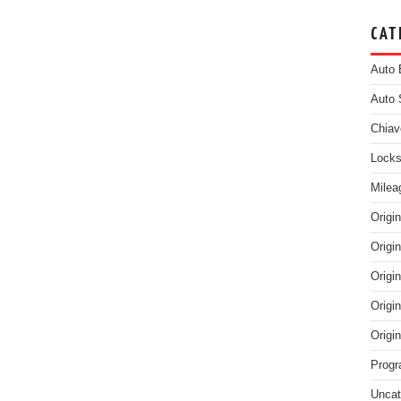
CAT
Auto 
Auto 
Chiav
Locks
Milea
Origi
Origi
Origi
Origi
Origi
Progr
Uncat