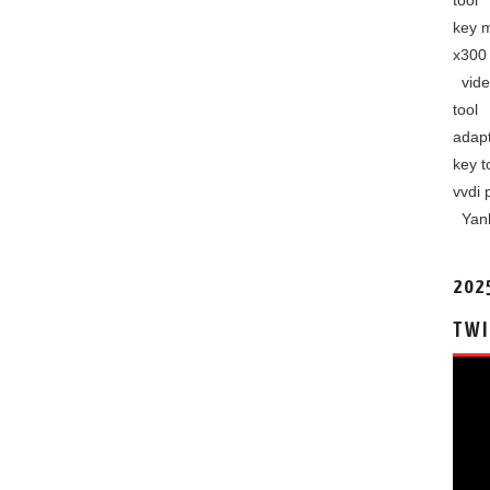
tool
key 
x300 
vide
tool
adap
key t
vvdi 
Yan
202
TWI
视
频
播
放
器