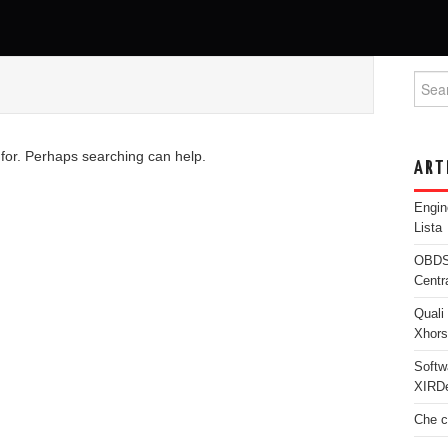
Searc
 for. Perhaps searching can help.
ART
Engi
Lista
OBDST
Centr
Quali 
Xhor
Softw
XIRDe
Che c