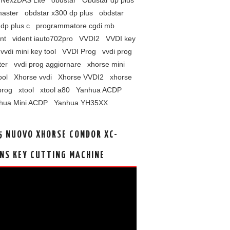
NexzDAS Lite
obdstar
Obdstar dp plus
master
obdstar x300 dp plus
obdstar
dp plus c
programmatore cgdi mb
nt
vident iauto702pro
VVDI2
VVDI key
vvdi mini key tool
VVDI Prog
vvdi prog
ter
vvdi prog aggiornare
xhorse mini
ool
Xhorse vvdi
Xhorse VVDI2
xhorse
prog
xtool
xtool a80
Yanhua ACDP
hua Mini ACDP
Yanhua YH35XX
5 NUOVO XHORSE CONDOR XC-
NS KEY CUTTING MACHINE