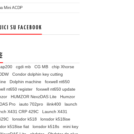
ua Mini ACDP
UICI SU FACEBOOK
签
l ap200
cgdi mb
CG MB
chip Xhorse
60DW
Condor dolphin key cutting
ine
Dolphin machine
foxwell nt650
ell nt650 register
foxwell nt650 update
zor
HUMZOR NexzDAS Lite
Humzor
DAS Pro
iauto 702pro
ilink400
launch
nch X431 CRP 429C
Launch X431
429C
lonsdor k518
lonsdor k518ise
dor k518ise fiat
lonsdor k518s
mini key