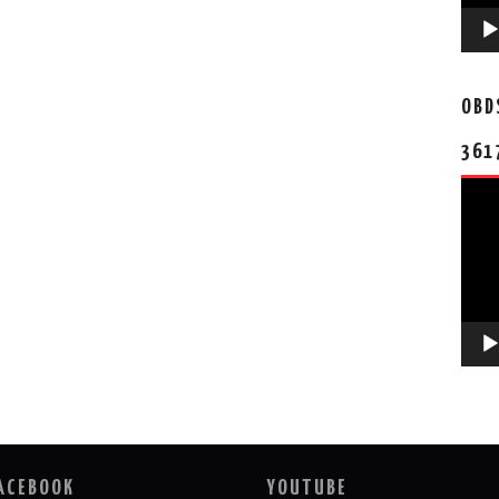
OBD
361
视
频
播
放
器
ACEBOOK
YOUTUBE