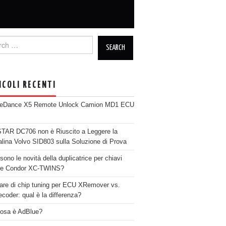
h for:
ICOLI RECENTI
neDance X5 Remote Unlock Camion MD1 ECU
AR DC706 non è Riuscito a Leggere la
alina Volvo SID803 sulla Soluzione di Prova
sono le novità della duplicatrice per chiavi
se Condor XC-TWINS?
are di chip tuning per ECU XRemover vs.
coder: qual è la differenza?
osa è AdBlue?