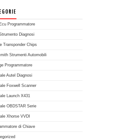
EGORIE
Ecu Programmatore
Strumento Diagnosi
e Transponder Chips
mith Strumenti Automobili
ge Programmatore
nale Autel Diagnosi
nale Foxwell Scanner
nale Launch X431
nale OBDSTAR Serie
nale Xhorse VVDI
ammatore di Chiave
egorized