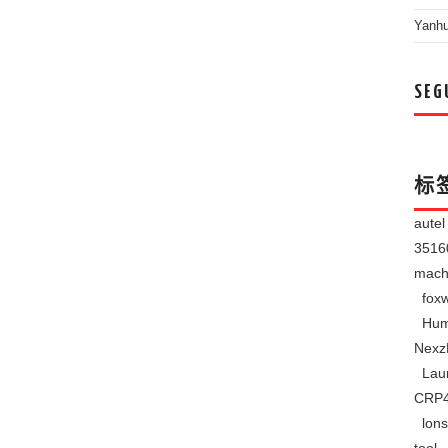
Yanh
SEG
标
aute
351
mach
foxw
Hum
Nexz
Lau
CRP
lons