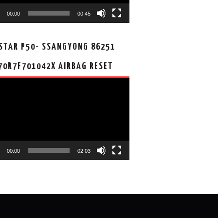
00:00
00:45
STAR P50- SSANGYONG 86251
70R7F701042X AIRBAG RESET
00:00
02:03