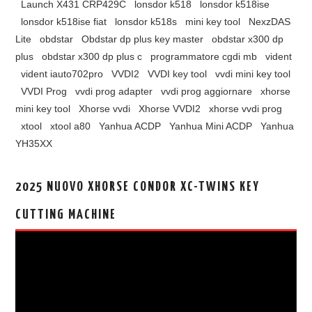
Launch X431 CRP429C
lonsdor k518
lonsdor k518ise
lonsdor k518ise fiat
lonsdor k518s
mini key tool
NexzDAS
Lite
obdstar
Obdstar dp plus key master
obdstar x300 dp
plus
obdstar x300 dp plus c
programmatore cgdi mb
vident
vident iauto702pro
VVDI2
VVDI key tool
vvdi mini key tool
VVDI Prog
vvdi prog adapter
vvdi prog aggiornare
xhorse
mini key tool
Xhorse vvdi
Xhorse VVDI2
xhorse vvdi prog
xtool
xtool a80
Yanhua ACDP
Yanhua Mini ACDP
Yanhua
YH35XX
2025 NUOVO XHORSE CONDOR XC-TWINS KEY
CUTTING MACHINE
视
频
播
放
器