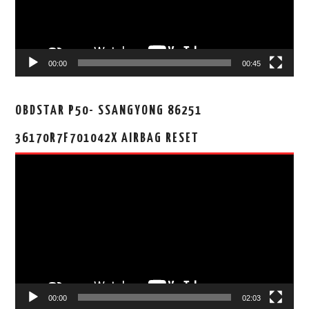
00:00
00:45
OBDSTAR P50- SSANGYONG 86251
36170R7F701042X AIRBAG RESET
视
频
播
放
器
00:00
02:03