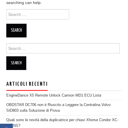
searching can help.
ECU PROGRAMMATORE
Search for:
KEY CUTTING MACHINE
ORIGINALE OBDSTAR
Search for:
ALIENTECH KESS V3
XHORSE VVDI
ARTICOLI RECENTI
EngineDance X5 Remote Unlock Camion MD1 ECU Lista
OBDSTAR DC706 non è Riuscito a Leggere la Centralina Volvo
SID803 sulla Soluzione di Prova
Quali sono le novità della duplicatrice per chiavi Xhorse Condor XC-
TWINS?