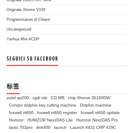
Originale OBDSTAR Serie
Originale Xhorse VVDI
Programmatore di Chiave
Uncategorized
Yanhua Mini ACDP
SEGUICI SU FACEBOOK
标签
autel ap200
cgdi mb
CG MB
chip Xhorse 35160DW
Condor dolphin key cutting machine
Dolphin machine
foxwell nt650
foxwell nt650 register
foxwell nt650 update
Humzor
HUMZOR NexzDAS Lite
Humzor NexzDAS Pro
iauto 702pro
ilink400
launch
Launch X431 CRP 429C