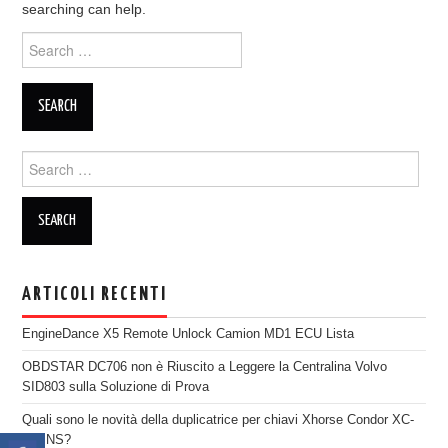
searching can help.
ECU PROGRAMMATORE
Search for:
KEY CUTTING MACHINE
ORIGINALE OBDSTAR
Search for:
ALIENTECH KESS V3
XHORSE VVDI
ARTICOLI RECENTI
EngineDance X5 Remote Unlock Camion MD1 ECU Lista
OBDSTAR DC706 non è Riuscito a Leggere la Centralina Volvo
SID803 sulla Soluzione di Prova
Quali sono le novità della duplicatrice per chiavi Xhorse Condor XC-
TWINS?