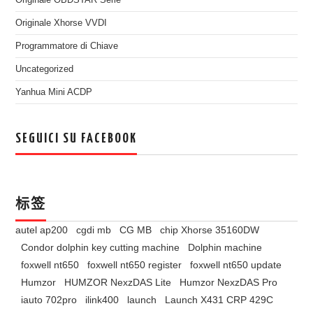
Originale OBDSTAR Serie
Originale Xhorse VVDI
Programmatore di Chiave
Uncategorized
Yanhua Mini ACDP
SEGUICI SU FACEBOOK
标签
autel ap200
cgdi mb
CG MB
chip Xhorse 35160DW
Condor dolphin key cutting machine
Dolphin machine
foxwell nt650
foxwell nt650 register
foxwell nt650 update
Humzor
HUMZOR NexzDAS Lite
Humzor NexzDAS Pro
iauto 702pro
ilink400
launch
Launch X431 CRP 429C