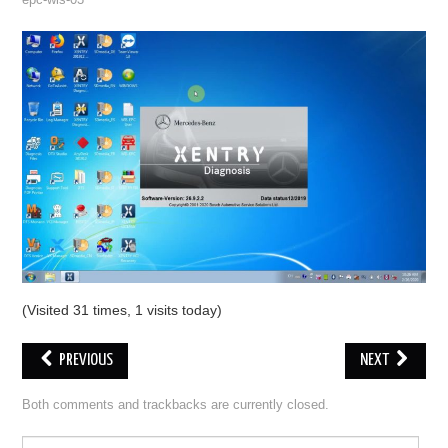
epc-wis-03
ECU PROGRAMMATORE
KEY CUTTING MACHINE
ORIGINALE OBDSTAR
ALIENTECH KESS V3
XHORSE VVDI
(Visited 31 times, 1 visits today)
PREVIOUS
NEXT
Both comments and trackbacks are currently closed.
Search for: