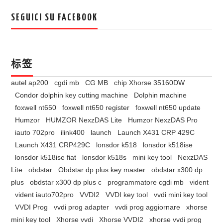
SEGUICI SU FACEBOOK
标签
autel ap200
cgdi mb
CG MB
chip Xhorse 35160DW
Condor dolphin key cutting machine
Dolphin machine
foxwell nt650
foxwell nt650 register
foxwell nt650 update
Humzor
HUMZOR NexzDAS Lite
Humzor NexzDAS Pro
iauto 702pro
ilink400
launch
Launch X431 CRP 429C
Launch X431 CRP429C
lonsdor k518
lonsdor k518ise
lonsdor k518ise fiat
lonsdor k518s
mini key tool
NexzDAS
Lite
obdstar
Obdstar dp plus key master
obdstar x300 dp
plus
obdstar x300 dp plus c
programmatore cgdi mb
vident
vident iauto702pro
VVDI2
VVDI key tool
vvdi mini key tool
VVDI Prog
vvdi prog adapter
vvdi prog aggiornare
xhorse
mini key tool
Xhorse vvdi
Xhorse VVDI2
xhorse vvdi prog