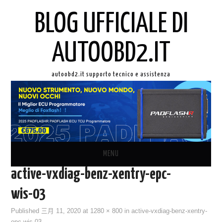
BLOG UFFICIALE DI
AUTOOBD2.IT
autoobd2.it supporto tecnico e assistenza
MENU
active-vxdiag-benz-xentry-epc-
ORIGINALE LAUNCH X431
wis-03
AUTEL IN ITALIANO
Published
三月 11, 2020
at
1280 × 800
in
active-vxdiag-benz-xentry-