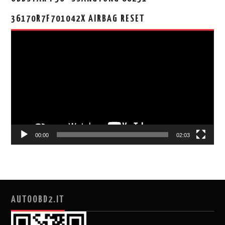
36170R7F701042X AIRBAG RESET
视
频
播
放
器
00:00
02:03
AUTOOBD2.IT