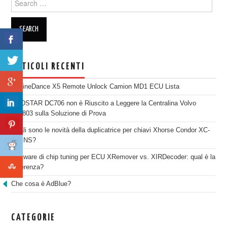
ARTICOLI RECENTI
EngineDance X5 Remote Unlock Camion MD1 ECU Lista
OBDSTAR DC706 non è Riuscito a Leggere la Centralina Volvo
SID803 sulla Soluzione di Prova
Quali sono le novità della duplicatrice per chiavi Xhorse Condor XC-
TWINS?
Software di chip tuning per ECU XRemover vs. XIRDecoder: qual è la
differenza?
Che cosa è AdBlue?
CATEGORIE