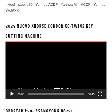
xtool
xtool a80
Yanhua ACDP
Yanhua Mini ACDP
Yanhua
YH35XX
2025 NUOVO XHORSE CONDOR XC-TWINS KEY
CUTTING MACHINE
视
频
播
放
器
00:00
00:45
OBDSTAR P50- SSANGYONG 86251