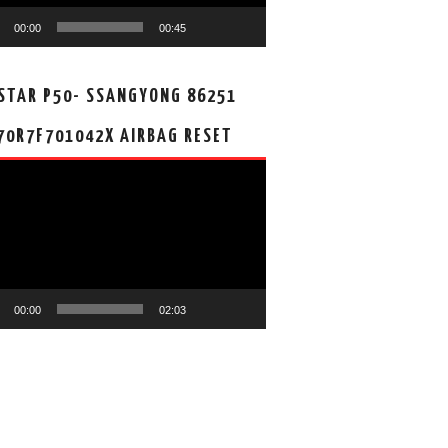
00:00
00:45
STAR P50- SSANGYONG 86251
70R7F701042X AIRBAG RESET
00:00
02:03