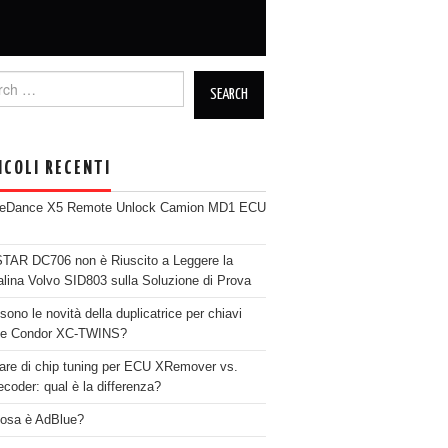
h for:
ICOLI RECENTI
neDance X5 Remote Unlock Camion MD1 ECU
AR DC706 non è Riuscito a Leggere la
alina Volvo SID803 sulla Soluzione di Prova
sono le novità della duplicatrice per chiavi
se Condor XC-TWINS?
are di chip tuning per ECU XRemover vs.
coder: qual è la differenza?
osa è AdBlue?