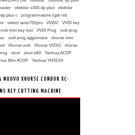
NexzDAS Lite
obdstar
Obdstar dp plus
master
obdstar x300 dp plus
obdstar
dp plus c
programmatore cgdi mb
nt
vident iauto702pro
VVDI2
VVDI key
vvdi mini key tool
VVDI Prog
vvdi prog
ter
vvdi prog aggiornare
xhorse mini
ool
Xhorse vvdi
Xhorse VVDI2
xhorse
prog
xtool
xtool a80
Yanhua ACDP
hua Mini ACDP
Yanhua YH35XX
5 NUOVO XHORSE CONDOR XC-
NS KEY CUTTING MACHINE