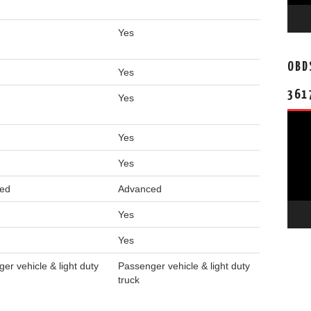
Yes
OBD
Yes
361
Yes
视
频
Yes
播
Yes
放
器
ed
Advanced
Yes
Yes
er vehicle & light duty
Passenger vehicle & light duty
truck