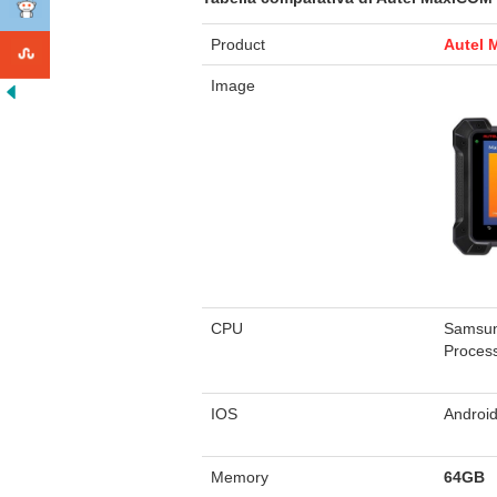
Product
Autel
Image
CPU
Samsun
Proces
IOS
Android
Memory
64GB