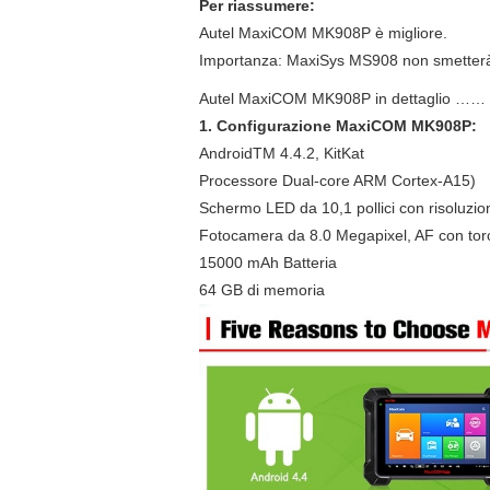
Per riassumere:
Autel MaxiCOM MK908P è migliore.
Importanza: MaxiSys MS908 non smetterà
Autel MaxiCOM MK908P in dettaglio ……
1. Configurazione MaxiCOM MK908P:
AndroidTM 4.4.2, KitKat
Processore Dual-core ARM Cortex-A15)
Schermo LED da 10,1 pollici con risoluz
Fotocamera da 8.0 Megapixel, AF con tor
15000 mAh Batteria
64 GB di memoria