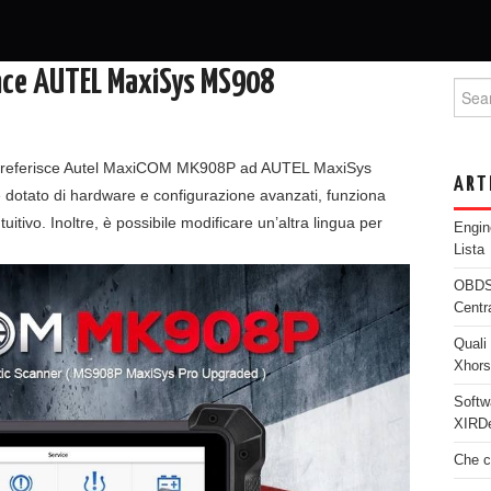
nce AUTEL MaxiSys MS908
Searc
i preferisce Autel MaxiCOM MK908P ad AUTEL MaxiSys
ART
tato di hardware e configurazione avanzati, funziona
itivo. Inoltre, è possibile modificare un’altra lingua per
Engi
Lista
OBDST
Centr
Quali 
Xhor
Softw
XIRDe
Che c