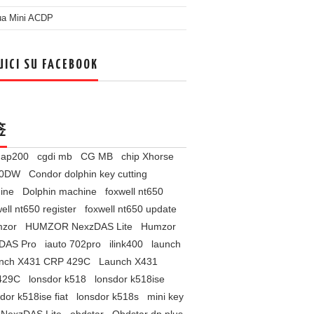
ua Mini ACDP
UICI SU FACEBOOK
签
l ap200
cgdi mb
CG MB
chip Xhorse
60DW
Condor dolphin key cutting
ine
Dolphin machine
foxwell nt650
ell nt650 register
foxwell nt650 update
zor
HUMZOR NexzDAS Lite
Humzor
DAS Pro
iauto 702pro
ilink400
launch
nch X431 CRP 429C
Launch X431
429C
lonsdor k518
lonsdor k518ise
dor k518ise fiat
lonsdor k518s
mini key