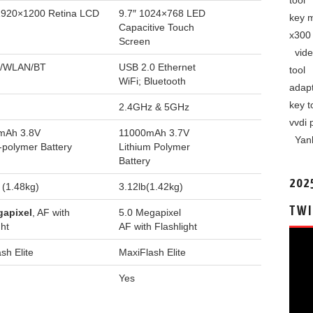
tool
920×1200 Retina LCD
9.7″ 1024×768 LED
key 
Capacitive Touch
x300 
Screen
vide
0/WLAN/BT
USB 2.0 Ethernet
tool
WiFi; Bluetooth
adap
key t
2.4GHz & 5GHz
vvdi 
mAh 3.8V
11000mAh 3.7V
Yan
-polymer Battery
Lithium Polymer
Battery
202
. (1.48kg)
3.12lb(1.42kg)
TWI
gapixel
, AF with
5.0 Megapixel
ght
AF with Flashlight
视
频
sh Elite
MaxiFlash Elite
播
Yes
放
器