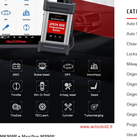
CAT
Auto 
Auto 
Chiav
Locks
Milea
Origi
Origi
Origi
Origi
Origi
Progr
Uncat
M MK908P e MaxiSys MS908: