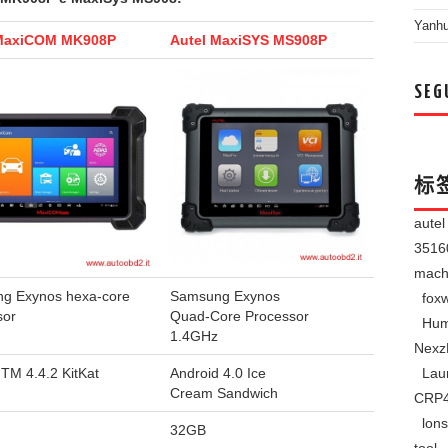
Yanh
 MaxiCOM MK908P
Autel MaxiSYS MS908P
SEG
标
aute
351
mach
g Exynos hexa-core
Samsung Exynos
foxw
sor
Quad-Core Processor
Hum
1.4GHz
Nexz
Lau
TM 4.4.2 KitKat
Android 4.0 Ice
Cream Sandwich
CRP
lons
32GB