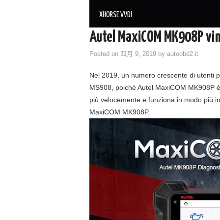
XHORSE VVDI
Autel MaxiCOM MK908P vi
Posted on
四月 9, 2019
by
autoobd2.it
Nel 2019, un numero crescente di utent
MS908, poiché Autel MaxiCOM MK908P è do
più velocemente e funziona in modo più intu
MaxiCOM MK908P.