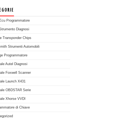
EGORIE
Ecu Programmatore
Strumento Diagnosi
e Transponder Chips
mith Strumenti Automobili
ge Programmatore
nale Autel Diagnosi
nale Foxwell Scanner
nale Launch X431
nale OBDSTAR Serie
nale Xhorse VVDI
ammatore di Chiave
egorized