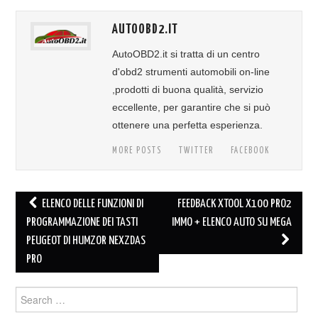
AUTOOBD2.IT
AutoOBD2.it si tratta di un centro
d'obd2 strumenti automobili on-line
,prodotti di buona qualità, servizio
eccellente, per garantire che si può
ottenere una perfetta esperienza.
MORE POSTS
TWITTER
FACEBOOK
ELENCO DELLE FUNZIONI DI
FEEDBACK XTOOL X100 PRO2
Post navigation
PROGRAMMAZIONE DEI TASTI
IMMO + ELENCO AUTO SU MEGA
PEUGEOT DI HUMZOR NEXZDAS
PRO
Search for: