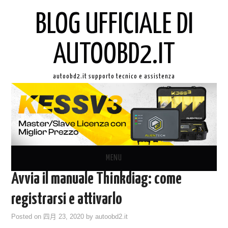
BLOG UFFICIALE DI
AUTOOBD2.IT
autoobd2.it supporto tecnico e assistenza
MENU
Avvia il manuale Thinkdiag: come
ORIGINALE LAUNCH X431
registrarsi e attivarlo
AUTEL IN ITALIANO
Posted on
四月 23, 2020
by
autoobd2.it