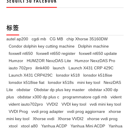
SEGUICI SU FACEBOOK
标签
autel ap200
cgdi mb
CG MB
chip Xhorse 35160DW
Condor dolphin key cutting machine
Dolphin machine
foxwell nt650
foxwell nt650 register
foxwell nt650 update
Humzor
HUMZOR NexzDAS Lite
Humzor NexzDAS Pro
iauto 702pro
ilink400
launch
Launch X431 CRP 429C
Launch X431 CRP429C
lonsdor k518
lonsdor k518ise
lonsdor k518ise fiat
lonsdor k518s
mini key tool
NexzDAS
Lite
obdstar
Obdstar dp plus key master
obdstar x300 dp
plus
obdstar x300 dp plus c
programmatore cgdi mb
vident
vident iauto702pro
VVDI2
VVDI key tool
vvdi mini key tool
VVDI Prog
vvdi prog adapter
vvdi prog aggiornare
xhorse
mini key tool
Xhorse vvdi
Xhorse VVDI2
xhorse vvdi prog
xtool
xtool a80
Yanhua ACDP
Yanhua Mini ACDP
Yanhua