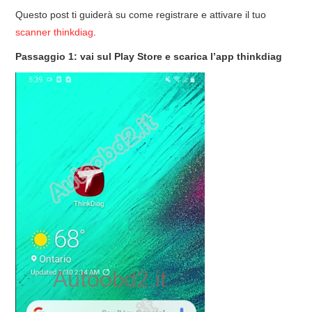
ECU PROGRAMMATORE
Questo post ti guiderà su come registrare e attivare il tuo
scanner thinkdiag
.
KEY CUTTING MACHINE
Passaggio 1: vai sul Play Store e scarica l’app thinkdiag
ORIGINALE OBDSTAR
ALIENTECH KESS V3
XHORSE VVDI