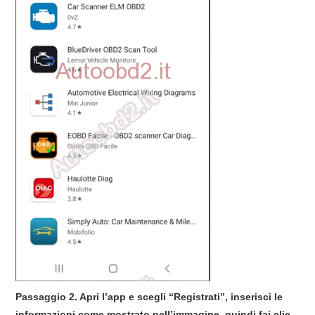
Passaggio 2. Apri l’app e scegli “Registrati”, inserisci le
informazioni come mostrato nell’immagine, quindi fai clic