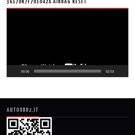
36170R7F701042X AIRBAG RESET
视
频
播
放
器
00:00
02:03
AUTOOBD2.IT