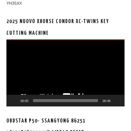
YH35XX
2025 NUOVO XHORSE CONDOR XC-TWINS KEY
CUTTING MACHINE
视
频
播
放
器
00:00
00:45
OBDSTAR P50- SSANGYONG 86251