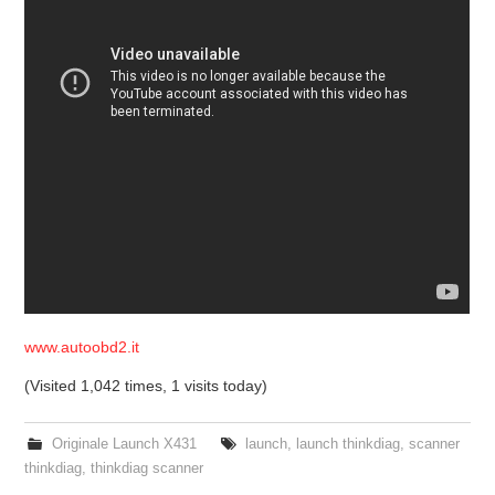
www.autoobd2.it
(Visited 1,042 times, 1 visits today)
Originale Launch X431
launch
,
launch thinkdiag
,
scanner
thinkdiag
,
thinkdiag scanner