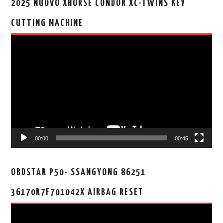
2025 NUOVO XHORSE CONDOR XC-TWINS KEY
CUTTING MACHINE
视
频
播
放
器
00:00
00:45
OBDSTAR P50- SSANGYONG 86251
36170R7F701042X AIRBAG RESET
视
频