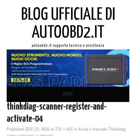
BLOG UFFICIALE DI
AUTOOBD2.IT
autoobd2.it supporto tecnico e assistenza
MENU
thinkdiag-scanner-register-and-
ORIGINALE LAUNCH X431
activate-04
AUTEL IN ITALIANO
Published
四月 23, 2020
at
276 × 601
in
Avvia il manuale Thinkdiag: