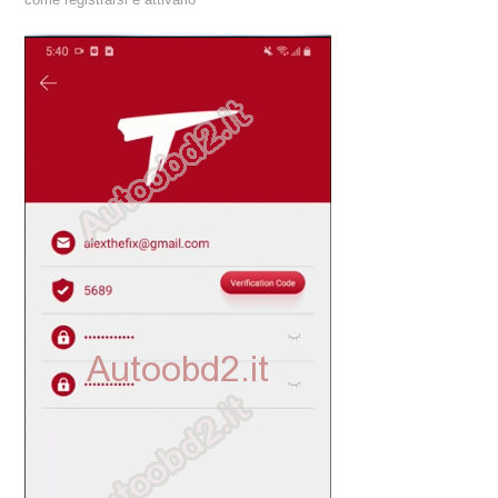
come registrarsi e attivarlo
ECU PROGRAMMATORE
KEY CUTTING MACHINE
ORIGINALE OBDSTAR
ALIENTECH KESS V3
XHORSE VVDI