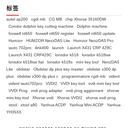
标签
autel ap200
cgdi mb
CG MB
chip Xhorse 35160DW
Condor dolphin key cutting machine
Dolphin machine
foxwell nt650
foxwell nt650 register
foxwell nt650 update
Humzor
HUMZOR NexzDAS Lite
Humzor NexzDAS Pro
iauto 702pro
ilink400
launch
Launch X431 CRP 429C
Launch X431 CRP429C
lonsdor k518
lonsdor k518ise
lonsdor k518ise fiat
lonsdor k518s
mini key tool
NexzDAS
Lite
obdstar
Obdstar dp plus key master
obdstar x300 dp
plus
obdstar x300 dp plus c
programmatore cgdi mb
vident
vident iauto702pro
VVDI2
VVDI key tool
vvdi mini key tool
VVDI Prog
vvdi prog adapter
vvdi prog aggiornare
xhorse
mini key tool
Xhorse vvdi
Xhorse VVDI2
xhorse vvdi prog
xtool
xtool a80
Yanhua ACDP
Yanhua Mini ACDP
Yanhua
YH35XX