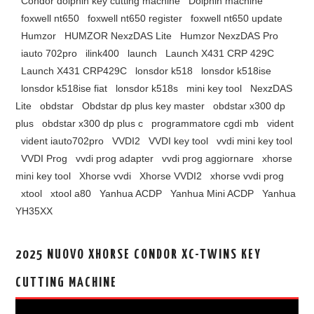
Condor dolphin key cutting machine
Dolphin machine
foxwell nt650
foxwell nt650 register
foxwell nt650 update
Humzor
HUMZOR NexzDAS Lite
Humzor NexzDAS Pro
iauto 702pro
ilink400
launch
Launch X431 CRP 429C
Launch X431 CRP429C
lonsdor k518
lonsdor k518ise
lonsdor k518ise fiat
lonsdor k518s
mini key tool
NexzDAS
Lite
obdstar
Obdstar dp plus key master
obdstar x300 dp
plus
obdstar x300 dp plus c
programmatore cgdi mb
vident
vident iauto702pro
VVDI2
VVDI key tool
vvdi mini key tool
VVDI Prog
vvdi prog adapter
vvdi prog aggiornare
xhorse
mini key tool
Xhorse vvdi
Xhorse VVDI2
xhorse vvdi prog
xtool
xtool a80
Yanhua ACDP
Yanhua Mini ACDP
Yanhua
YH35XX
2025 NUOVO XHORSE CONDOR XC-TWINS KEY
CUTTING MACHINE
视