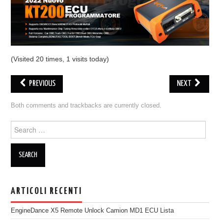
ECU PROGRAMMATORE
KEY CUTTING MACHINE
ORIGINALE OBDSTAR
(Visited 20 times, 1 visits today)
ALIENTECH KESS V3
PREVIOUS
NEXT
Both comments and trackbacks are currently closed.
XHORSE VVDI
Search for:
ARTICOLI RECENTI
EngineDance X5 Remote Unlock Camion MD1 ECU Lista