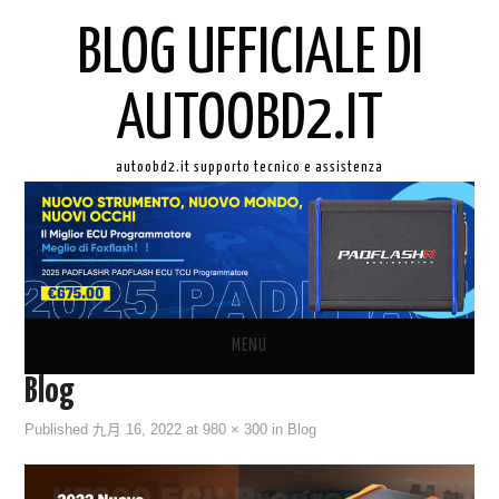
BLOG UFFICIALE DI
AUTOOBD2.IT
autoobd2.it supporto tecnico e assistenza
MENU
Blog
ORIGINALE LAUNCH X431
Published
九月 16, 2022
at
980 × 300
in
Blog
AUTEL IN ITALIANO