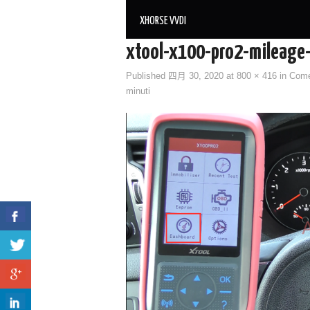
XHORSE VVDI
xtool-x100-pro2-mileage-
Published
四月 30, 2020
at
800 × 416
in
Come 
minuti