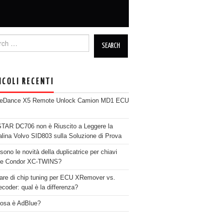
h for:
ICOLI RECENTI
neDance X5 Remote Unlock Camion MD1 ECU
AR DC706 non è Riuscito a Leggere la
alina Volvo SID803 sulla Soluzione di Prova
sono le novità della duplicatrice per chiavi
se Condor XC-TWINS?
are di chip tuning per ECU XRemover vs.
coder: qual è la differenza?
osa è AdBlue?