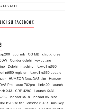
ua Mini ACDP
UICI SU FACEBOOK
签
l ap200
cgdi mb
CG MB
chip Xhorse
60DW
Condor dolphin key cutting
ine
Dolphin machine
foxwell nt650
ell nt650 register
foxwell nt650 update
zor
HUMZOR NexzDAS Lite
Humzor
DAS Pro
iauto 702pro
ilink400
launch
nch X431 CRP 429C
Launch X431
429C
lonsdor k518
lonsdor k518ise
dor k518ise fiat
lonsdor k518s
mini key