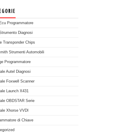
EGORIE
Ecu Programmatore
Strumento Diagnosi
e Transponder Chips
mith Strumenti Automobili
ge Programmatore
nale Autel Diagnosi
nale Foxwell Scanner
nale Launch X431
nale OBDSTAR Serie
nale Xhorse VVDI
ammatore di Chiave
egorized