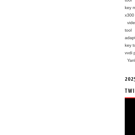
tool
key 
x300 
vide
tool
adap
key t
vvdi 
Yan
202
TWI
视
频
播
放
器