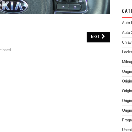
CAT
Auto 
Auto 
NEXT
Chiav
closed.
Locks
Milea
Origi
Origi
Origi
Origi
Origi
Progr
Uncat