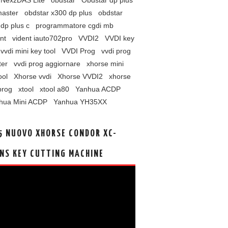
NexzDAS Lite
obdstar
Obdstar dp plus
master
obdstar x300 dp plus
obdstar
dp plus c
programmatore cgdi mb
nt
vident iauto702pro
VVDI2
VVDI key
vvdi mini key tool
VVDI Prog
vvdi prog
ter
vvdi prog aggiornare
xhorse mini
ool
Xhorse vvdi
Xhorse VVDI2
xhorse
prog
xtool
xtool a80
Yanhua ACDP
hua Mini ACDP
Yanhua YH35XX
5 NUOVO XHORSE CONDOR XC-
NS KEY CUTTING MACHINE