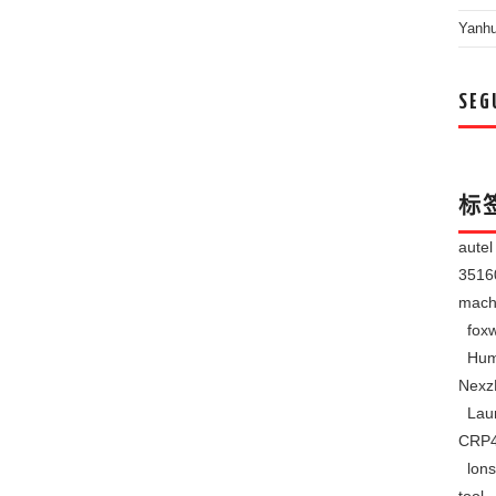
Yanh
SEG
标
aute
351
mach
foxw
Hum
Nexz
Lau
CRP
lons