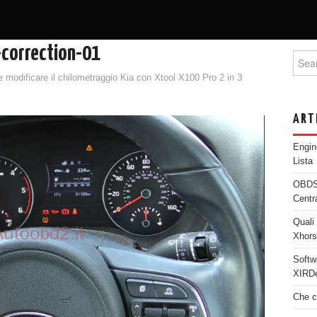
correction-01
Searc
modificare il chilometraggio Kia con Xtool X100 Pro 2 in 3
ART
Engi
Lista
OBDST
Centr
Quali 
Xhor
Softw
XIRDe
Che c