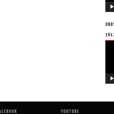
OBD
361
视
频
播
放
器
ACEBOOK
YOUTUBE