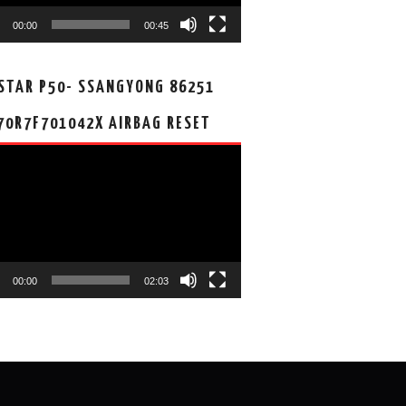
00:00
00:45
STAR P50- SSANGYONG 86251
70R7F701042X AIRBAG RESET
00:00
02:03