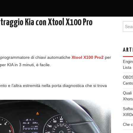
etraggio Kia con Xtool X100 Pro
Searc
ART
il programmatore di chiavi automatiche
Xtool X100 Pro2
per
Engi
er KIA in 3 minuti, è facile.
Lista
OBDST
Centr
nto e l’altra estremità nella porta diagnostica che si trova
Quali 
Xhor
Softw
XIRDe
Che c