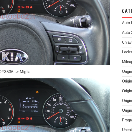
CAT
Auto 
Auto 
Chiav
Locks
Milea
0F3536 -> Miglia
Origi
Origi
Origi
Origi
Origi
Progr
Uncat