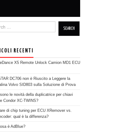
h for:
ICOLI RECENTI
neDance X5 Remote Unlock Camion MD1 ECU
AR DC706 non è Riuscito a Leggere la
alina Volvo SID803 sulla Soluzione di Prova
sono le novità della duplicatrice per chiavi
se Condor XC-TWINS?
are di chip tuning per ECU XRemover vs.
coder: qual è la differenza?
osa è AdBlue?