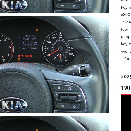
tool
key 
x300 
vide
tool
adap
key t
vvdi 
Yan
202
TWI
视
频
播
放
器