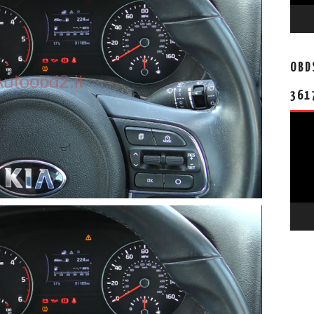
OBD
361
视
频
播
放
器