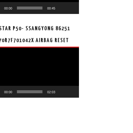
00:00
00:45
STAR P50- SSANGYONG 86251
70R7F701042X AIRBAG RESET
00:00
02:03