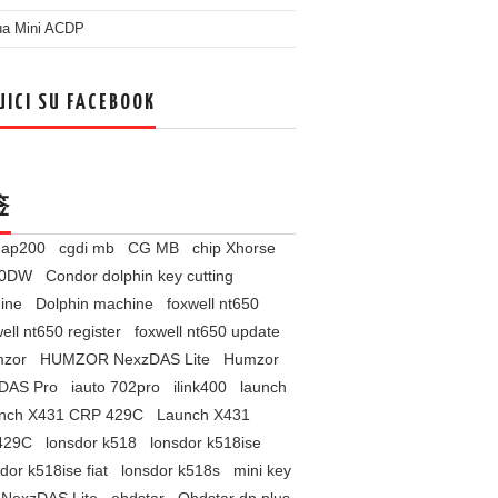
ua Mini ACDP
UICI SU FACEBOOK
签
l ap200
cgdi mb
CG MB
chip Xhorse
60DW
Condor dolphin key cutting
ine
Dolphin machine
foxwell nt650
ell nt650 register
foxwell nt650 update
zor
HUMZOR NexzDAS Lite
Humzor
DAS Pro
iauto 702pro
ilink400
launch
nch X431 CRP 429C
Launch X431
429C
lonsdor k518
lonsdor k518ise
dor k518ise fiat
lonsdor k518s
mini key