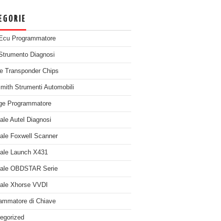
EGORIE
Ecu Programmatore
Strumento Diagnosi
e Transponder Chips
mith Strumenti Automobili
ge Programmatore
nale Autel Diagnosi
nale Foxwell Scanner
nale Launch X431
nale OBDSTAR Serie
nale Xhorse VVDI
ammatore di Chiave
egorized