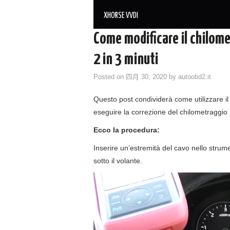
XHORSE VVDI
Come modificare il chilom
2 in 3 minuti
Posted on
四月 30, 2020
by
autoobd2.it
Questo post condividerà come utilizzare 
eseguire la correzione del chilometraggio p
Ecco la procedura:
Inserire un’estremità del cavo nello strume
sotto il volante.