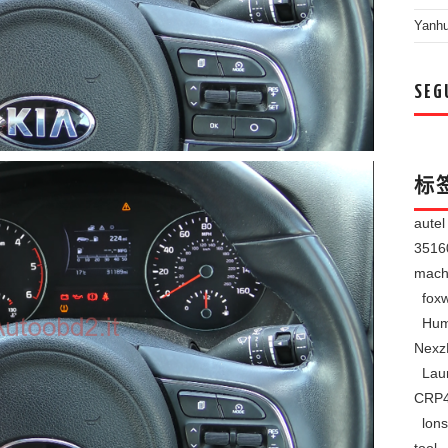
Yanh
SEG
标
aute
351
mach
foxw
Hum
Nexz
Lau
CRP
lons