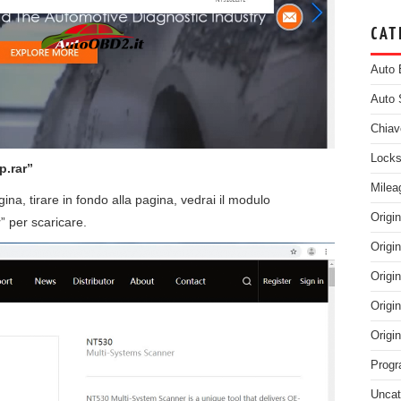
CAT
Auto 
Auto 
Chiav
Locks
p.rar”
Milea
na, tirare in fondo alla pagina, vedrai il modulo
Origi
” per scaricare.
Origi
Origi
Origi
Origi
Progr
Uncat