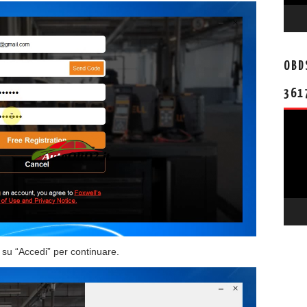
OBD
361
视
频
播
放
器
c su “Accedi” per continuare.