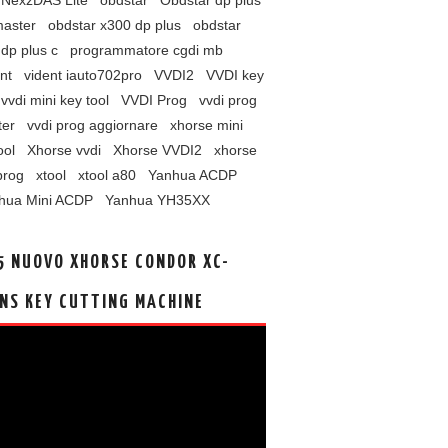
NexzDAS Lite
obdstar
Obdstar dp plus
master
obdstar x300 dp plus
obdstar
dp plus c
programmatore cgdi mb
nt
vident iauto702pro
VVDI2
VVDI key
vvdi mini key tool
VVDI Prog
vvdi prog
ter
vvdi prog aggiornare
xhorse mini
ool
Xhorse vvdi
Xhorse VVDI2
xhorse
prog
xtool
xtool a80
Yanhua ACDP
hua Mini ACDP
Yanhua YH35XX
5 NUOVO XHORSE CONDOR XC-
NS KEY CUTTING MACHINE