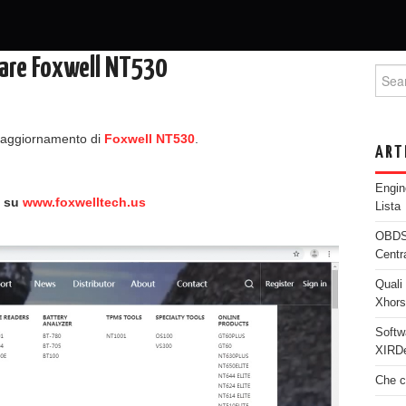
nare Foxwell NT530
Searc
 l’aggiornamento di
Foxwell NT530
.
ART
Engi
e su
www.foxwelltech.us
Lista
OBDST
Centr
Quali 
Xhor
Softw
XIRDe
Che c