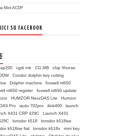
ua Mini ACDP
UICI SU FACEBOOK
签
l ap200
cgdi mb
CG MB
chip Xhorse
60DW
Condor dolphin key cutting
ine
Dolphin machine
foxwell nt650
ell nt650 register
foxwell nt650 update
zor
HUMZOR NexzDAS Lite
Humzor
DAS Pro
iauto 702pro
ilink400
launch
nch X431 CRP 429C
Launch X431
429C
lonsdor k518
lonsdor k518ise
dor k518ise fiat
lonsdor k518s
mini key