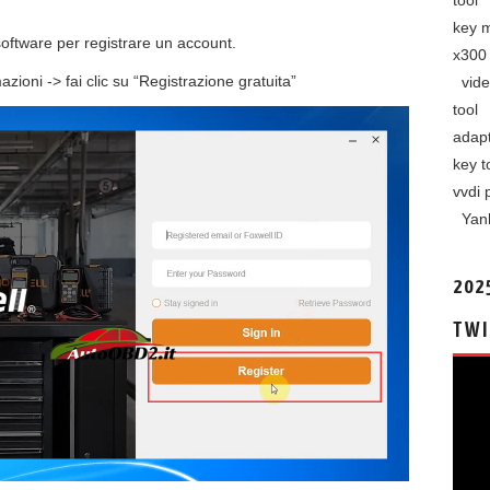
tool
key 
 software per registrare un account.
x300 
mazioni -> fai clic su “Registrazione gratuita”
vide
tool
adap
key t
vvdi 
Yan
202
TWI
视
频
播
放
器