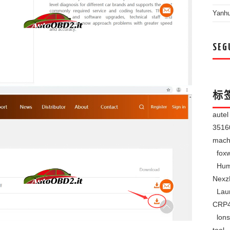
Yanh
SEG
标
aute
351
mach
foxw
Hum
Nexz
Lau
CRP
lons