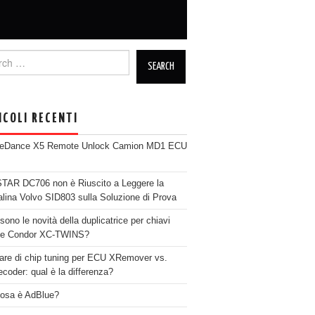
h for:
ICOLI RECENTI
neDance X5 Remote Unlock Camion MD1 ECU
AR DC706 non è Riuscito a Leggere la
alina Volvo SID803 sulla Soluzione di Prova
sono le novità della duplicatrice per chiavi
se Condor XC-TWINS?
are di chip tuning per ECU XRemover vs.
coder: qual è la differenza?
osa è AdBlue?