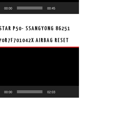
00:00
00:45
STAR P50- SSANGYONG 86251
70R7F701042X AIRBAG RESET
00:00
02:03