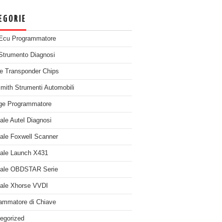
EGORIE
Ecu Programmatore
Strumento Diagnosi
e Transponder Chips
mith Strumenti Automobili
ge Programmatore
nale Autel Diagnosi
nale Foxwell Scanner
nale Launch X431
nale OBDSTAR Serie
nale Xhorse VVDI
ammatore di Chiave
egorized