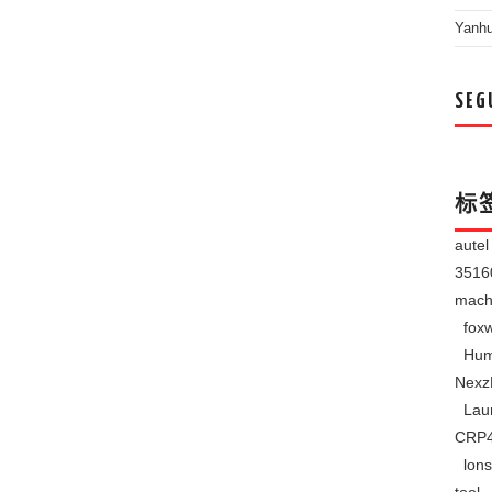
Yanh
SEG
标
aute
351
mach
foxw
Hum
Nexz
Lau
CRP
lons