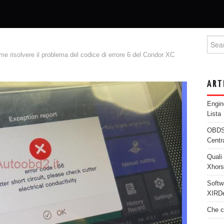
Searc
e risolvere il problema del codice di errore 6 del Condor XC
ART
Engi
Lista
OBDST
Centr
Quali 
Xhor
Softw
XIRDe
Che c