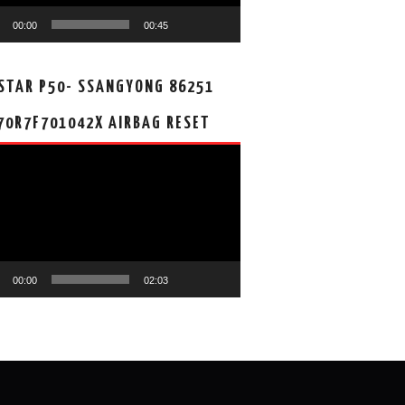
00:00
00:45
STAR P50- SSANGYONG 86251
70R7F701042X AIRBAG RESET
00:00
02:03