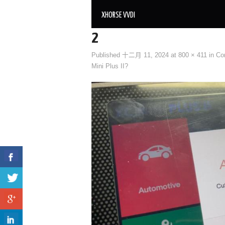
XHORSE VVDI
2
Published
十二月 11, 2024
at
800 × 411
in
Com
Mini Plus II?