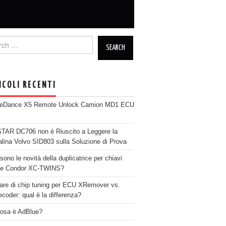
h for:
ICOLI RECENTI
neDance X5 Remote Unlock Camion MD1 ECU
AR DC706 non è Riuscito a Leggere la
alina Volvo SID803 sulla Soluzione di Prova
sono le novità della duplicatrice per chiavi
se Condor XC-TWINS?
are di chip tuning per ECU XRemover vs.
coder: qual è la differenza?
osa è AdBlue?