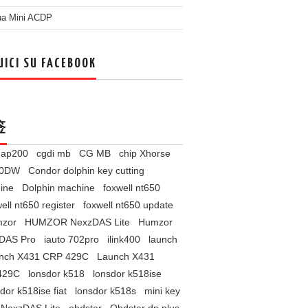
ua Mini ACDP
UICI SU FACEBOOK
签
l ap200
cgdi mb
CG MB
chip Xhorse
60DW
Condor dolphin key cutting
ine
Dolphin machine
foxwell nt650
ell nt650 register
foxwell nt650 update
zor
HUMZOR NexzDAS Lite
Humzor
DAS Pro
iauto 702pro
ilink400
launch
nch X431 CRP 429C
Launch X431
429C
lonsdor k518
lonsdor k518ise
dor k518ise fiat
lonsdor k518s
mini key