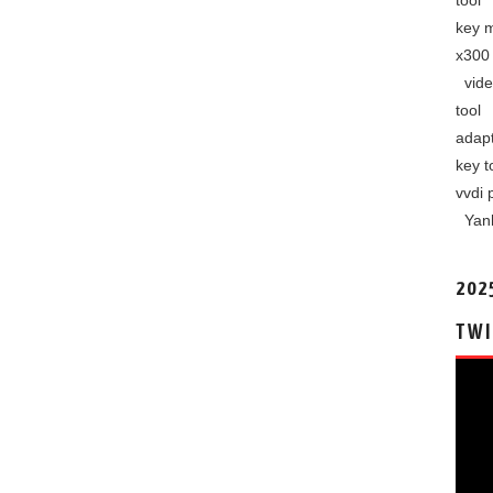
tool
key 
x300 
vide
tool
adap
key t
vvdi 
Yan
202
TWI
视
频
播
放
器