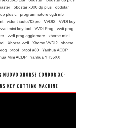
NexzDAS Lite
obdstar
Obdstar dp plus
master
obdstar x300 dp plus
obdstar
dp plus c
programmatore cgdi mb
nt
vident iauto702pro
VVDI2
VVDI key
vvdi mini key tool
VVDI Prog
vvdi prog
ter
vvdi prog aggiornare
xhorse mini
ool
Xhorse vvdi
Xhorse VVDI2
xhorse
prog
xtool
xtool a80
Yanhua ACDP
hua Mini ACDP
Yanhua YH35XX
5 NUOVO XHORSE CONDOR XC-
NS KEY CUTTING MACHINE