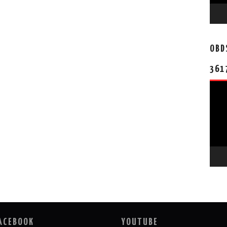
OBD
361
视
频
播
放
器
ACEBOOK
YOUTUBE