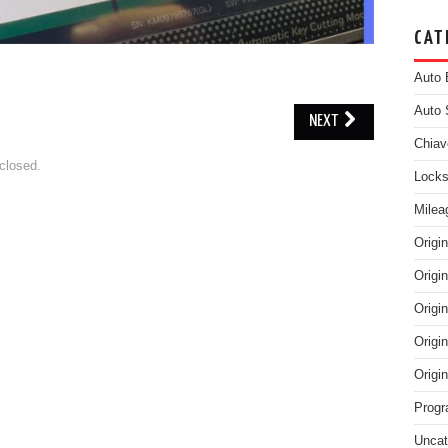
CAT
Auto 
Auto 
NEXT
Chiav
closed.
Locks
Milea
Origi
Origi
Origi
Origi
Origi
Progr
Uncat