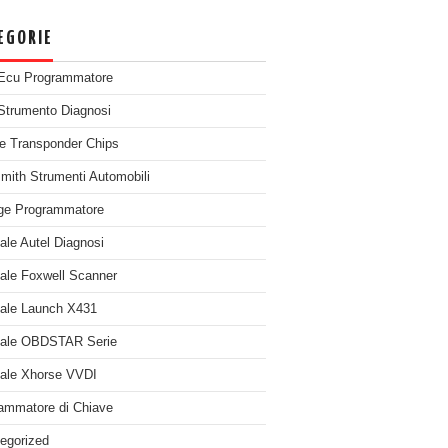
EGORIE
Ecu Programmatore
Strumento Diagnosi
e Transponder Chips
mith Strumenti Automobili
ge Programmatore
nale Autel Diagnosi
nale Foxwell Scanner
nale Launch X431
nale OBDSTAR Serie
nale Xhorse VVDI
ammatore di Chiave
egorized