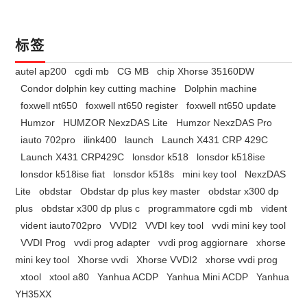
标签
autel ap200
cgdi mb
CG MB
chip Xhorse 35160DW
Condor dolphin key cutting machine
Dolphin machine
foxwell nt650
foxwell nt650 register
foxwell nt650 update
Humzor
HUMZOR NexzDAS Lite
Humzor NexzDAS Pro
iauto 702pro
ilink400
launch
Launch X431 CRP 429C
Launch X431 CRP429C
lonsdor k518
lonsdor k518ise
lonsdor k518ise fiat
lonsdor k518s
mini key tool
NexzDAS
Lite
obdstar
Obdstar dp plus key master
obdstar x300 dp
plus
obdstar x300 dp plus c
programmatore cgdi mb
vident
vident iauto702pro
VVDI2
VVDI key tool
vvdi mini key tool
VVDI Prog
vvdi prog adapter
vvdi prog aggiornare
xhorse
mini key tool
Xhorse vvdi
Xhorse VVDI2
xhorse vvdi prog
xtool
xtool a80
Yanhua ACDP
Yanhua Mini ACDP
Yanhua
YH35XX