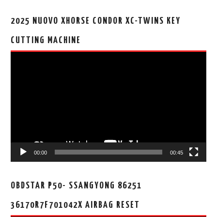
2025 NUOVO XHORSE CONDOR XC-TWINS KEY
CUTTING MACHINE
视
频
播
放
器
00:00
00:45
OBDSTAR P50- SSANGYONG 86251
36170R7F701042X AIRBAG RESET