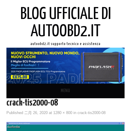
BLOG UFFICIALE DI
AUTOOBD2.IT
autoobd2.it supporto tecnico e assistenza
MENU
crack-tis2000-08
ORIGINALE LAUNCH X431
Published
二月 26, 2020
at
1280 × 800
in
crack-tis2000-08
AUTEL IN ITALIANO