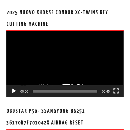
2025 NUOVO XHORSE CONDOR XC-TWINS KEY
CUTTING MACHINE
视
频
播
放
器
00:00
00:45
OBDSTAR P50- SSANGYONG 86251
36170R7F701042X AIRBAG RESET