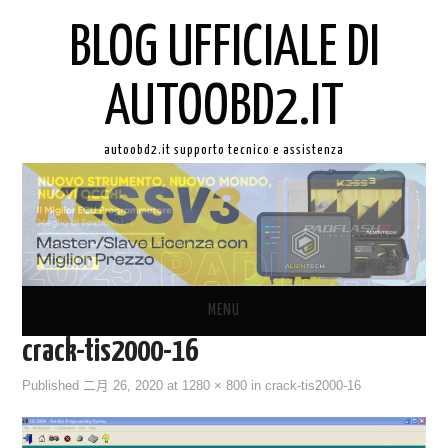
BLOG UFFICIALE DI
AUTOOBD2.IT
autoobd2.it supporto tecnico e assistenza
MENU
crack-tis2000-16
ORIGINALE LAUNCH X431
Published
二月 26, 2020
at
1280 × 800
in
crack-tis2000-16
AUTEL IN ITALIANO