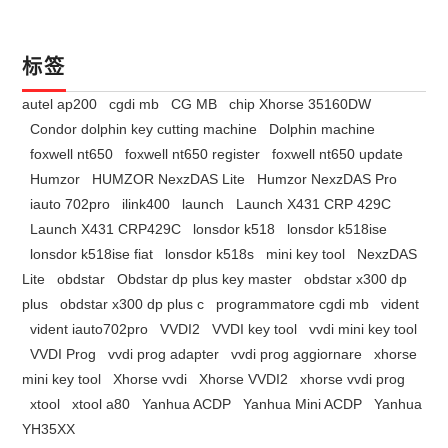
标签
autel ap200
cgdi mb
CG MB
chip Xhorse 35160DW
Condor dolphin key cutting machine
Dolphin machine
foxwell nt650
foxwell nt650 register
foxwell nt650 update
Humzor
HUMZOR NexzDAS Lite
Humzor NexzDAS Pro
iauto 702pro
ilink400
launch
Launch X431 CRP 429C
Launch X431 CRP429C
lonsdor k518
lonsdor k518ise
lonsdor k518ise fiat
lonsdor k518s
mini key tool
NexzDAS
Lite
obdstar
Obdstar dp plus key master
obdstar x300 dp
plus
obdstar x300 dp plus c
programmatore cgdi mb
vident
vident iauto702pro
VVDI2
VVDI key tool
vvdi mini key tool
VVDI Prog
vvdi prog adapter
vvdi prog aggiornare
xhorse
mini key tool
Xhorse vvdi
Xhorse VVDI2
xhorse vvdi prog
xtool
xtool a80
Yanhua ACDP
Yanhua Mini ACDP
Yanhua
YH35XX