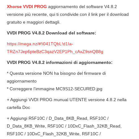
ECU PROGRAMMATORE
Xhorse VVDI PROG
aggiornamento del software V4.8.2
versione più recente, qui ti condivide con il link per il download
KEY CUTTING MACHINE
gratuito e maggiori dettagli.
VVDI PROG V4.8.2 Download del software:
ORIGINALE OBDSTAR
https://mega.nz/#!i041TQbL!d1Ia-
TRZn7Jep6pteBzC3qazV2EP1Ph_cAxZ9snQB8g
ALIENTECH KESS V3
VVDI PROG V4.8.2 informazioni di aggiornamento:
XHORSE VVDI
* Questa versione NON ha bisogno del firmware di
aggiornamento
* Correggere l’immagine MC9S12-SECURED.jpg
+ Aggiungi VVDI PROG munual UTENTE versione 4.8.2 nella
cartella Doc
+ Aggiungi R5F10C / D_Data_8KB_Read, R5F10C /
D_Data_8KB_Write, R5F10C / 10DxC_Flash_32KB_Read,
R5F10C / 10DxC_Flash_32KB_Write, R5F10C /