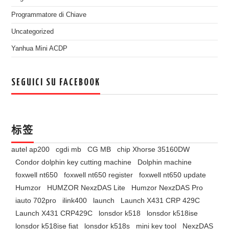
Programmatore di Chiave
Uncategorized
Yanhua Mini ACDP
SEGUICI SU FACEBOOK
标签
autel ap200
cgdi mb
CG MB
chip Xhorse 35160DW
Condor dolphin key cutting machine
Dolphin machine
foxwell nt650
foxwell nt650 register
foxwell nt650 update
Humzor
HUMZOR NexzDAS Lite
Humzor NexzDAS Pro
iauto 702pro
ilink400
launch
Launch X431 CRP 429C
Launch X431 CRP429C
lonsdor k518
lonsdor k518ise
lonsdor k518ise fiat
lonsdor k518s
mini key tool
NexzDAS