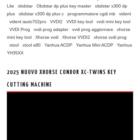
Lite
obdstar
Obdstar dp plus key master
obdstar x300 dp
plus
obdstar x300 dp plus c
programmatore cgdi mb
vident
vident iauto702pro
VVDI2
VVDI key tool
vvdi mini key tool
VVDI Prog
vvdi prog adapter
vvdi prog aggiornare
xhorse
mini key tool
Xhorse vvdi
Xhorse VVDI2
xhorse vvdi prog
xtool
xtool a80
Yanhua ACDP
Yanhua Mini ACDP
Yanhua
YH35XX
2025 NUOVO XHORSE CONDOR XC-TWINS KEY
CUTTING MACHINE
视
频
播
放
器