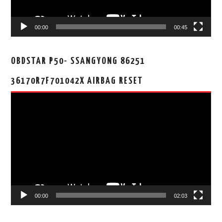
00:00
00:45
OBDSTAR P50- SSANGYONG 86251
36170R7F701042X AIRBAG RESET
视
频
播
放
器
00:00
02:03