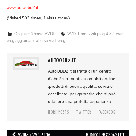
www.autoobd2.it
(Visited 593 times, 1 visits today)
Originale Xhorse VVDI
VVDI Prog
,
vvdi prog 4.82
,
vvdi
prog aggiornare
,
xhorse vvdi prog
AUTOOBD2.IT
AutoOBD2.it si tratta di un centro
d'obd2 strumenti automobili on-line
,prodotti di buona qualità, servizio
eccellente, per garantire che si può
ottenere una perfetta esperienza.
MORE POSTS
TWITTER
FACEBOOK
VVDI2 + VVDI PROG
HUMZOR NEXZDAS LITE