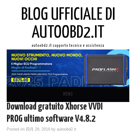
BLOG UFFICIALE DI
AUTOOBD2.IT
autoobd2.it supporto tecnico e assistenza
MENU
Download gratuito Xhorse VVDI
ORIGINALE LAUNCH X431
PROG ultimo software V4.8.2
AUTEL IN ITALIANO
Posted on
四月 29, 2019
by
autoobd2.it