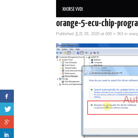
XHORSE VVDI
orange-5-ecu-chip-progra
Published
五月 28, 2020
at
600 × 363
in
orang