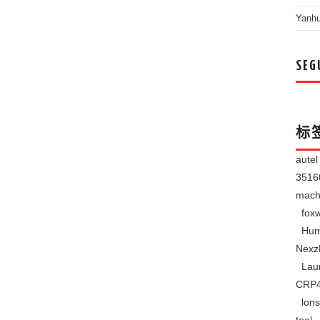
Yanh
SEG
标
aute
351
mach
foxw
Hum
Nexz
Lau
CRP
lons