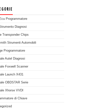
EGORIE
Ecu Programmatore
Strumento Diagnosi
e Transponder Chips
mith Strumenti Automobili
ge Programmatore
nale Autel Diagnosi
nale Foxwell Scanner
nale Launch X431
nale OBDSTAR Serie
nale Xhorse VVDI
ammatore di Chiave
egorized