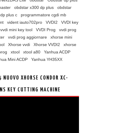
NexzDAS Lite
obdstar
Obdstar dp plus
master
obdstar x300 dp plus
obdstar
dp plus c
programmatore cgdi mb
nt
vident iauto702pro
VVDI2
VVDI key
vvdi mini key tool
VVDI Prog
vvdi prog
ter
vvdi prog aggiornare
xhorse mini
ool
Xhorse vvdi
Xhorse VVDI2
xhorse
prog
xtool
xtool a80
Yanhua ACDP
hua Mini ACDP
Yanhua YH35XX
5 NUOVO XHORSE CONDOR XC-
NS KEY CUTTING MACHINE