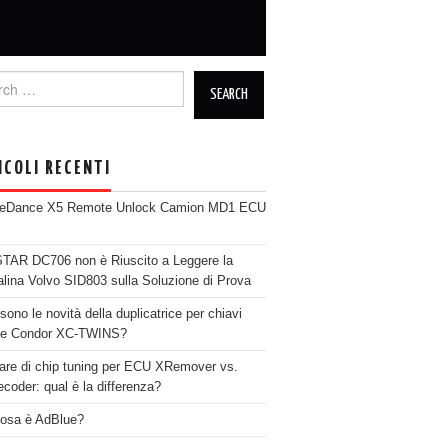
h for:
ICOLI RECENTI
neDance X5 Remote Unlock Camion MD1 ECU
AR DC706 non è Riuscito a Leggere la
alina Volvo SID803 sulla Soluzione di Prova
sono le novità della duplicatrice per chiavi
se Condor XC-TWINS?
are di chip tuning per ECU XRemover vs.
coder: qual è la differenza?
osa è AdBlue?