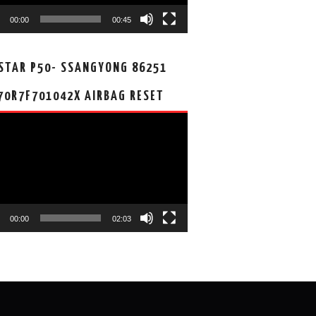
00:00
00:45
STAR P50- SSANGYONG 86251
70R7F701042X AIRBAG RESET
00:00
02:03