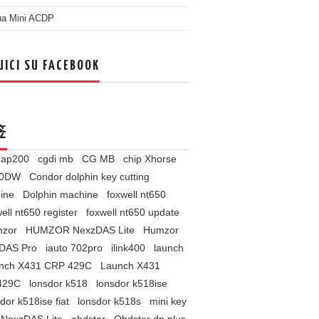
ua Mini ACDP
UICI SU FACEBOOK
签
l ap200
cgdi mb
CG MB
chip Xhorse
60DW
Condor dolphin key cutting
ine
Dolphin machine
foxwell nt650
ell nt650 register
foxwell nt650 update
zor
HUMZOR NexzDAS Lite
Humzor
DAS Pro
iauto 702pro
ilink400
launch
nch X431 CRP 429C
Launch X431
429C
lonsdor k518
lonsdor k518ise
dor k518ise fiat
lonsdor k518s
mini key