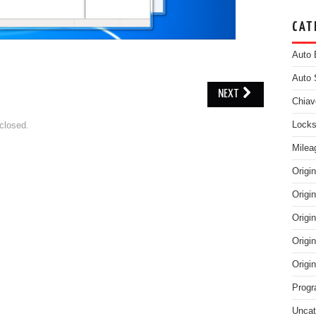
CAT
Auto 
Auto 
NEXT
Chiav
Locks
closed.
Milea
Origi
Origi
Origi
Origi
Origi
Progr
Uncat