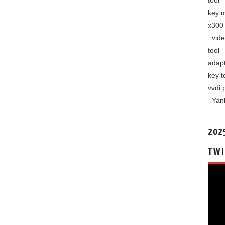
tool
key 
x300 
vide
tool
adap
key t
vvdi 
Yan
202
TWI
视
频
播
放
器