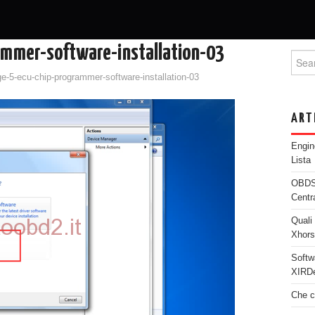
mmer-software-installation-03
Searc
e-5-ecu-chip-programmer-software-installation-03
ART
Engi
Lista
OBDST
Centr
Quali 
Xhor
Softw
XIRDe
Che c