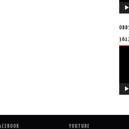
OBD
361
视
频
播
放
器
ACEBOOK
YOUTUBE