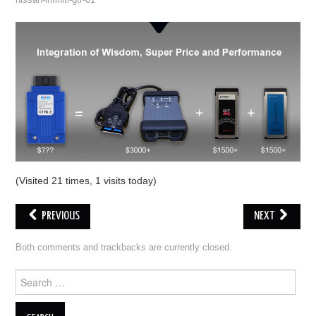
nissan-infiniti-gtr-01
ECU PROGRAMMATORE
KEY CUTTING MACHINE
ORIGINALE OBDSTAR
ALIENTECH KESS V3
XHORSE VVDI
(Visited 21 times, 1 visits today)
PREVIOUS
NEXT
Both comments and trackbacks are currently closed.
Search for: