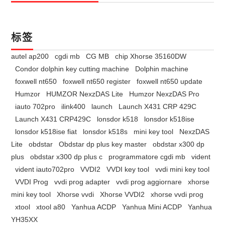
标签
autel ap200
cgdi mb
CG MB
chip Xhorse 35160DW
Condor dolphin key cutting machine
Dolphin machine
foxwell nt650
foxwell nt650 register
foxwell nt650 update
Humzor
HUMZOR NexzDAS Lite
Humzor NexzDAS Pro
iauto 702pro
ilink400
launch
Launch X431 CRP 429C
Launch X431 CRP429C
lonsdor k518
lonsdor k518ise
lonsdor k518ise fiat
lonsdor k518s
mini key tool
NexzDAS
Lite
obdstar
Obdstar dp plus key master
obdstar x300 dp
plus
obdstar x300 dp plus c
programmatore cgdi mb
vident
vident iauto702pro
VVDI2
VVDI key tool
vvdi mini key tool
VVDI Prog
vvdi prog adapter
vvdi prog aggiornare
xhorse
mini key tool
Xhorse vvdi
Xhorse VVDI2
xhorse vvdi prog
xtool
xtool a80
Yanhua ACDP
Yanhua Mini ACDP
Yanhua
YH35XX