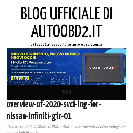
BLOG UFFICIALE DI
AUTOOBD2.IT
autoobd2.it supporto tecnico e assistenza
MENU
overview-of-2020-svci-ing-for-
ORIGINALE LAUNCH X431
nissan-infiniti-gtr-01
AUTEL IN ITALIANO
Published
六月 8, 2020
at
981 × 481
in
overview-of-2020-svci-ing-for-