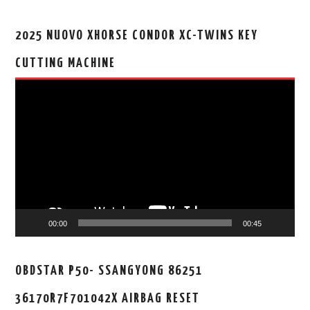
2025 NUOVO XHORSE CONDOR XC-TWINS KEY
CUTTING MACHINE
视
频
播
放
器
00:00
00:45
OBDSTAR P50- SSANGYONG 86251
36170R7F701042X AIRBAG RESET