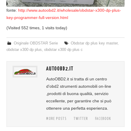
fonte:
http://www.autoobd2.it/wholesale/obdstar-x300-dp-plus-
key-programmer-full-version.html
(Visited 552 times, 1 visits today)
Originale OBDSTAR Serie
Obdstar dp plus key master
,
obdstar x300 dp plus
,
obdstar x300 dp plus c
AUTOOBD2.IT
AutoOBD2.it si tratta di un centro
d'obd2 strumenti automobili on-line
,prodotti di buona qualità, servizio
eccellente, per garantire che si può
ottenere una perfetta esperienza.
MORE POSTS
TWITTER
FACEBOOK