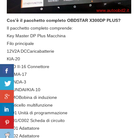
Cos’è il pacchetto completo OBDSTAR X300DP PLUS?
Il pacchetto completo comprende:
Key Master DP Plus Macchina
Filo principale
12V2A DCCaricabatterie
KIA-20
OBD II-16 Connettore
HAIMA-17
HONDA-3
HYUNDAI/KIA-10
IMMOBobina di induzione
Ponticello multifunzione
P001 Unità di programmazione
C001/C002 Scheda di circuito
W001 Adattatore
W002 Adattatore