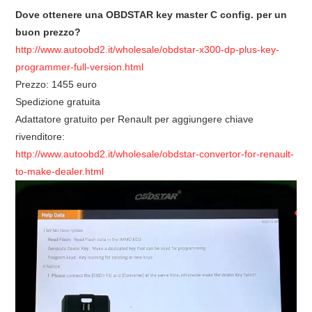
ECU PROGRAMMATORE
Dove ottenere una OBDSTAR key master C config. per un
buon prezzo?
KEY CUTTING MACHINE
http://www.autoobd2.it/wholesale/obdstar-x300-dp-plus-key-
programmer-full-version.html
ORIGINALE OBDSTAR
Prezzo: 1455 euro
Spedizione gratuita
ALIENTECH KESS V3
Adattatore gratuito per Renault per aggiungere chiave
rivenditore:
XHORSE VVDI
http://www.autoobd2.it/wholesale/obdstar-convertor-for-renault-
to-make-dealer.html