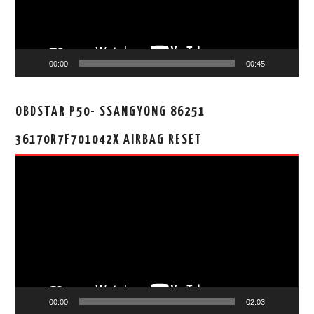
00:00
00:45
OBDSTAR P50- SSANGYONG 86251
36170R7F701042X AIRBAG RESET
视
频
播
放
器
00:00
02:03