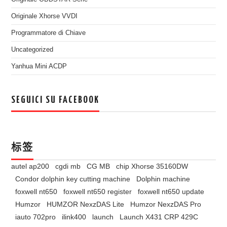
Originale Xhorse VVDI
Programmatore di Chiave
Uncategorized
Yanhua Mini ACDP
SEGUICI SU FACEBOOK
标签
autel ap200
cgdi mb
CG MB
chip Xhorse 35160DW
Condor dolphin key cutting machine
Dolphin machine
foxwell nt650
foxwell nt650 register
foxwell nt650 update
Humzor
HUMZOR NexzDAS Lite
Humzor NexzDAS Pro
iauto 702pro
ilink400
launch
Launch X431 CRP 429C