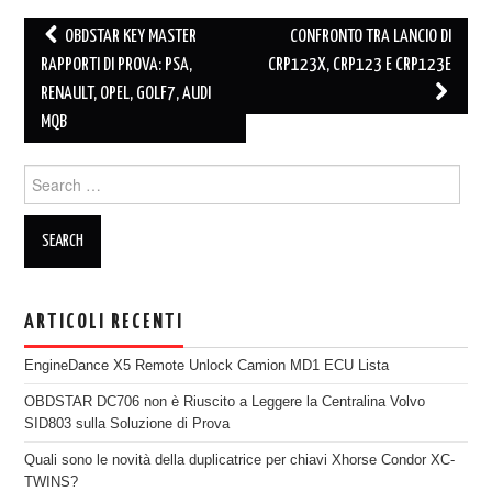
OBDSTAR KEY MASTER
CONFRONTO TRA LANCIO DI
Post navigation
RAPPORTI DI PROVA: PSA,
CRP123X, CRP123 E CRP123E
RENAULT, OPEL, GOLF7, AUDI
MQB
Search for:
ARTICOLI RECENTI
EngineDance X5 Remote Unlock Camion MD1 ECU Lista
OBDSTAR DC706 non è Riuscito a Leggere la Centralina Volvo
SID803 sulla Soluzione di Prova
Quali sono le novità della duplicatrice per chiavi Xhorse Condor XC-
TWINS?