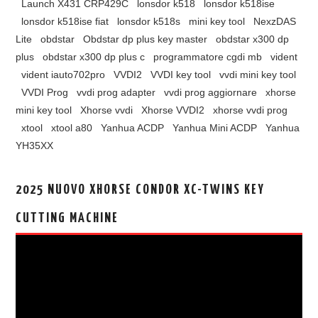
Launch X431 CRP429C
lonsdor k518
lonsdor k518ise
lonsdor k518ise fiat
lonsdor k518s
mini key tool
NexzDAS
Lite
obdstar
Obdstar dp plus key master
obdstar x300 dp
plus
obdstar x300 dp plus c
programmatore cgdi mb
vident
vident iauto702pro
VVDI2
VVDI key tool
vvdi mini key tool
VVDI Prog
vvdi prog adapter
vvdi prog aggiornare
xhorse
mini key tool
Xhorse vvdi
Xhorse VVDI2
xhorse vvdi prog
xtool
xtool a80
Yanhua ACDP
Yanhua Mini ACDP
Yanhua
YH35XX
2025 NUOVO XHORSE CONDOR XC-TWINS KEY
CUTTING MACHINE
视
频
播
放
器