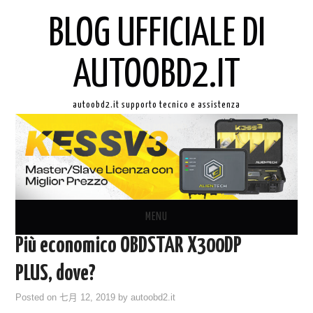
BLOG UFFICIALE DI
AUTOOBD2.IT
autoobd2.it supporto tecnico e assistenza
MENU
Più economico OBDSTAR X300DP
ORIGINALE LAUNCH X431
PLUS, dove?
AUTEL IN ITALIANO
Posted on
七月 12, 2019
by
autoobd2.it