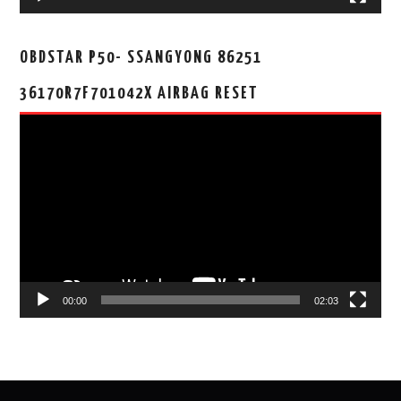
OBDSTAR P50- SSANGYONG 86251
36170R7F701042X AIRBAG RESET
视
频
播
放
器
00:00
02:03