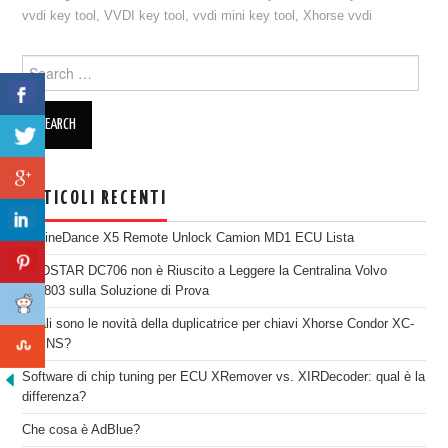
vvdi key tool
,
VVDI key tool
,
vvdi mini key tool
,
Xhorse vvdi
Search for:
ARTICOLI RECENTI
EngineDance X5 Remote Unlock Camion MD1 ECU Lista
OBDSTAR DC706 non è Riuscito a Leggere la Centralina Volvo
SID803 sulla Soluzione di Prova
Quali sono le novità della duplicatrice per chiavi Xhorse Condor XC-
TWINS?
Software di chip tuning per ECU XRemover vs. XIRDecoder: qual è la
differenza?
Che cosa è AdBlue?