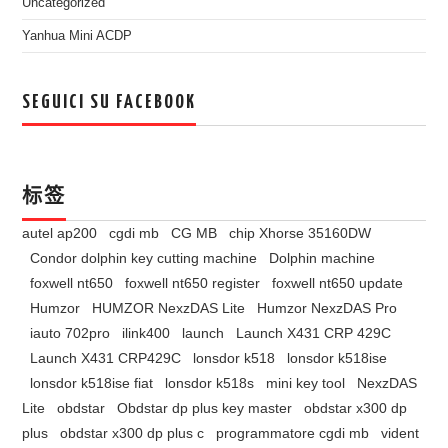
Uncategorized
Yanhua Mini ACDP
SEGUICI SU FACEBOOK
标签
autel ap200
cgdi mb
CG MB
chip Xhorse 35160DW
Condor dolphin key cutting machine
Dolphin machine
foxwell nt650
foxwell nt650 register
foxwell nt650 update
Humzor
HUMZOR NexzDAS Lite
Humzor NexzDAS Pro
iauto 702pro
ilink400
launch
Launch X431 CRP 429C
Launch X431 CRP429C
lonsdor k518
lonsdor k518ise
lonsdor k518ise fiat
lonsdor k518s
mini key tool
NexzDAS
Lite
obdstar
Obdstar dp plus key master
obdstar x300 dp
plus
obdstar x300 dp plus c
programmatore cgdi mb
vident