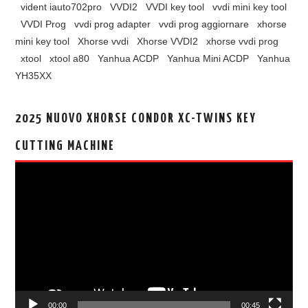
vident iauto702pro
VVDI2
VVDI key tool
vvdi mini key tool
VVDI Prog
vvdi prog adapter
vvdi prog aggiornare
xhorse
mini key tool
Xhorse vvdi
Xhorse VVDI2
xhorse vvdi prog
xtool
xtool a80
Yanhua ACDP
Yanhua Mini ACDP
Yanhua
YH35XX
2025 NUOVO XHORSE CONDOR XC-TWINS KEY
CUTTING MACHINE
视
频
播
放
器
00:00
00:45