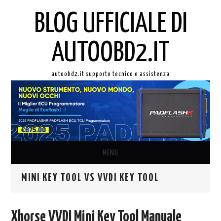
BLOG UFFICIALE DI
AUTOOBD2.IT
autoobd2.it supporto tecnico e assistenza
MENU
MINI KEY TOOL VS VVDI KEY TOOL
ORIGINALE LAUNCH X431
AUTEL IN ITALIANO
Xhorse VVDI Mini Key Tool Manuale