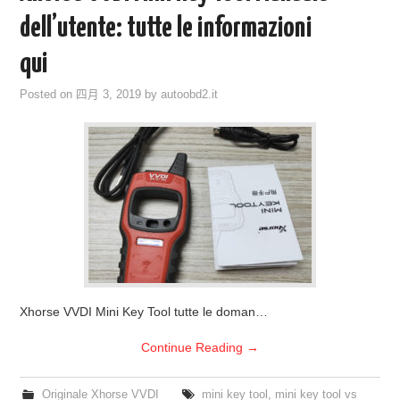
ECU PROGRAMMATORE
dell’utente: tutte le informazioni
qui
KEY CUTTING MACHINE
Posted on
四月 3, 2019
by
autoobd2.it
ORIGINALE OBDSTAR
ALIENTECH KESS V3
XHORSE VVDI
Xhorse VVDI Mini Key Tool tutte le doman…
Continue Reading
→
Originale Xhorse VVDI
mini key tool
,
mini key tool vs