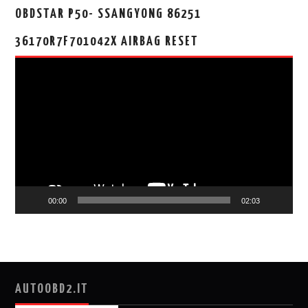
OBDSTAR P50- SSANGYONG 86251
36170R7F701042X AIRBAG RESET
视
频
播
放
器
00:00
02:03
AUTOOBD2.IT