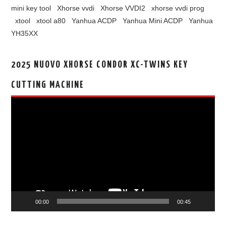
mini key tool
Xhorse vvdi
Xhorse VVDI2
xhorse vvdi prog
xtool
xtool a80
Yanhua ACDP
Yanhua Mini ACDP
Yanhua
YH35XX
2025 NUOVO XHORSE CONDOR XC-TWINS KEY
CUTTING MACHINE
视
频
播
放
器
00:00
00:45