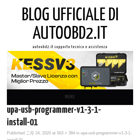
BLOG UFFICIALE DI
AUTOOBD2.IT
autoobd2.it supporto tecnico e assistenza
MENU
upa-usb-programmer-v1-3-1-
ORIGINALE LAUNCH X431
install-01
AUTEL IN ITALIANO
Published
二月 24, 2020
at
563 × 384
in
upa-usb-programmer-v1-3-1-