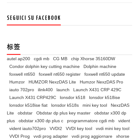
SEGUICI SU FACEBOOK
标签
autel ap200
cgdi mb
CG MB
chip Xhorse 35160DW
Condor dolphin key cutting machine
Dolphin machine
foxwell nt650
foxwell nt650 register
foxwell nt650 update
Humzor
HUMZOR NexzDAS Lite
Humzor NexzDAS Pro
iauto 702pro
ilink400
launch
Launch X431 CRP 429C
Launch X431 CRP429C
lonsdor k518
lonsdor k518ise
lonsdor k518ise fiat
lonsdor k518s
mini key tool
NexzDAS
Lite
obdstar
Obdstar dp plus key master
obdstar x300 dp
plus
obdstar x300 dp plus c
programmatore cgdi mb
vident
vident iauto702pro
VVDI2
VVDI key tool
vvdi mini key tool
VVDI Prog
vvdi prog adapter
vvdi prog aggiornare
xhorse