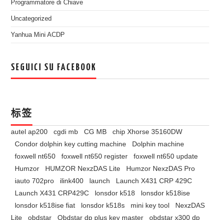
Programmatore di Chiave
Uncategorized
Yanhua Mini ACDP
SEGUICI SU FACEBOOK
标签
autel ap200
cgdi mb
CG MB
chip Xhorse 35160DW
Condor dolphin key cutting machine
Dolphin machine
foxwell nt650
foxwell nt650 register
foxwell nt650 update
Humzor
HUMZOR NexzDAS Lite
Humzor NexzDAS Pro
iauto 702pro
ilink400
launch
Launch X431 CRP 429C
Launch X431 CRP429C
lonsdor k518
lonsdor k518ise
lonsdor k518ise fiat
lonsdor k518s
mini key tool
NexzDAS
Lite
obdstar
Obdstar dp plus key master
obdstar x300 dp