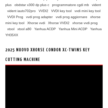
plus
obdstar x300 dp plus c
programmatore cgdi mb
vident
vident iauto702pro
VVDI2
VVDI key tool
vvdi mini key tool
VVDI Prog
vvdi prog adapter
vvdi prog aggiornare
xhorse
mini key tool
Xhorse vvdi
Xhorse VVDI2
xhorse vvdi prog
xtool
xtool a80
Yanhua ACDP
Yanhua Mini ACDP
Yanhua
YH35XX
2025 NUOVO XHORSE CONDOR XC-TWINS KEY
CUTTING MACHINE
视
频
播
放
器