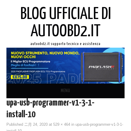
BLOG UFFICIALE DI
AUTOOBD2.IT
autoobd2.it supporto tecnico e assistenza
MENU
upa-usb-programmer-v1-3-1-
ORIGINALE LAUNCH X431
install-10
AUTEL IN ITALIANO
Published
二月 24, 2020
at
529 × 464
in
upa-usb-programmer-v1-3-1-