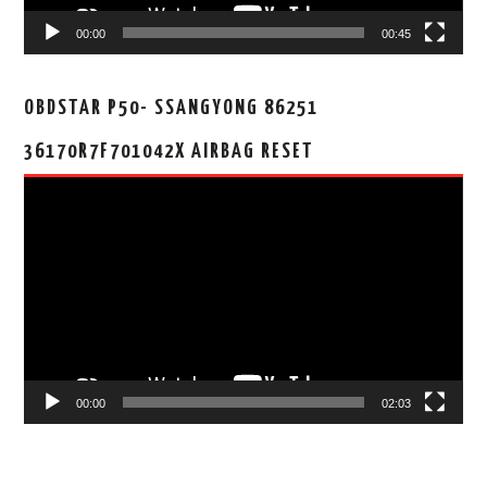
00:00
00:45
OBDSTAR P50- SSANGYONG 86251
36170R7F701042X AIRBAG RESET
视
频
播
放
器
00:00
02:03